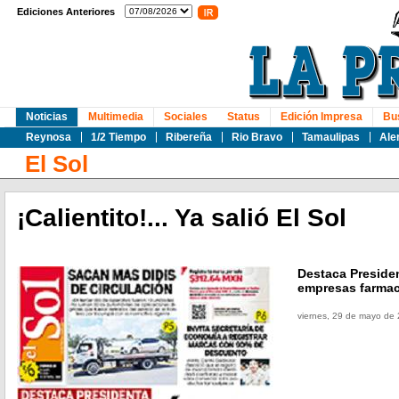
Ediciones Anteriores
Noticias
Multimedia
Sociales
Status
Edición Impresa
Bu
Reynosa
1/2 Tiempo
Ribereña
Rio Bravo
Tamaulipas
Ale
El Sol
¡Calientito!... Ya salió El Sol
Destaca Preside
empresas farmac
viernes, 29 de mayo de