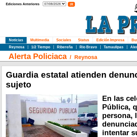
Ediciones Anteriores
Noticias
Multimedia
Sociales
Status
Edición Impresa
Bu
Reynosa
1/2 Tiempo
Ribereña
Rio Bravo
Tamaulipas
Ale
Alerta Policiaca
/
Reynosa
Guardia estatal atienden denunc
sujeto
En las ce
Pública, 
persona, 
denunciad
intentar s