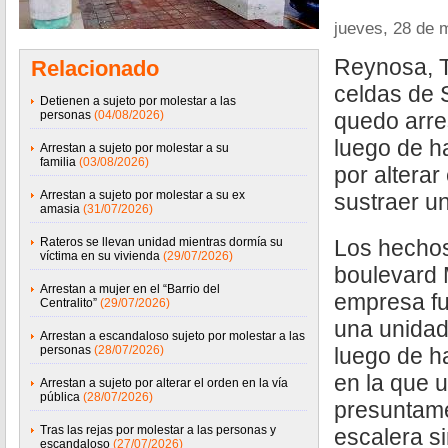
jueves, 28 de 
Reynosa, T
Relacionado
celdas de 
Detienen a sujeto por molestar a las
personas
(04/08/2026)
quedo arre
luego de h
Arrestan a sujeto por molestar a su
familia
(03/08/2026)
por alterar
Arrestan a sujeto por molestar a su ex
sustraer u
amasia
(31/07/2026)
Rateros se llevan unidad mientras dormía su
Los hechos
víctima en su vivienda
(29/07/2026)
boulevard 
Arrestan a mujer en el “Barrio del
empresa fu
Centralito”
(29/07/2026)
una unidad 
Arrestan a escandaloso sujeto por molestar a las
personas
(28/07/2026)
luego de h
en la que 
Arrestan a sujeto por alterar el orden en la vía
pública
(28/07/2026)
presuntame
Tras las rejas por molestar a las personas y
escalera si
escandaloso
(27/07/2026)