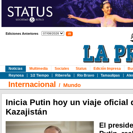
Ediciones Anteriores
Noticias
Multimedia
Sociales
Status
Edición Impresa
Bu
Reynosa
1/2 Tiempo
Ribereña
Rio Bravo
Tamaulipas
Ale
Internacional
/
Mundo
Inicia Putin hoy un viaje oficial 
Kazajistán
El presid