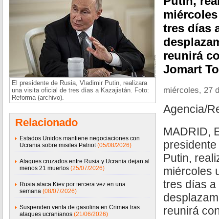
Putin, rea
miércoles 
tres días 
desplazam
reunirá c
Jomart T
El presidente de Rusia, Vladimir Putin, realizara
miércoles, 27 
una visita oficial de tres días a Kazajistán. Foto:
Reforma (archivo).
Agencia/R
Relacionado
MADRID, E
Estados Unidos mantiene negociaciones con
presidente
Ucrania sobre misiles Patriot
(05/08/2026)
Putin, real
Ataques cruzados entre Rusia y Ucrania dejan al
menos 21 muertos
(25/07/2026)
miércoles u
tres días a
Rusia ataca Kiev por tercera vez en una
semana
(08/07/2026)
desplazami
Suspenden venta de gasolina en Crimea tras
reunirá co
ataques ucranianos
(21/06/2026)