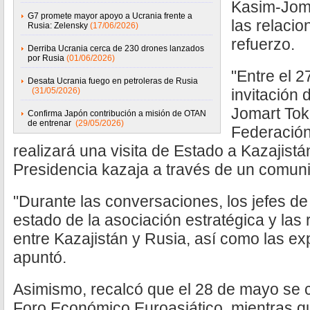
Kasim-Joma
G7 promete mayor apoyo a Ucrania frente a
las relacio
Rusia: Zelensky
(17/06/2026)
refuerzo.
Derriba Ucrania cerca de 230 drones lanzados
por Rusia
(01/06/2026)
"Entre el 2
Desata Ucrania fuego en petroleras de Rusia
(31/05/2026)
invitación 
Jomart Toka
Confirma Japón contribución a misión de OTAN
de entrenar
(29/05/2026)
Federación
realizará una visita de Estado a Kazajistán
Presidencia kazaja a través de un comun
"Durante las conversaciones, los jefes de
estado de la asociación estratégica y las 
entre Kazajistán y Rusia, así como las ex
apuntó.
Asimismo, recalcó que el 28 de mayo se c
Foro Económico Euroasiático, mientras q