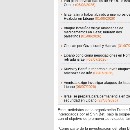
Irán plantea vetar barcos de EE.UU. e Isra
Ormuz
(06/08/2026)
Israel afirma haber abatido a miembros d
Hezbolá en Líbano
(01/08/2026)
Ataque israelí destruye almacenes de
medicamentos en Gaza; mueren dos
palestinos
(01/08/2026)
Chocan por Gaza Israel y Hamas
(31/07/
Líbano condiciona negociaciones en Ro
retirada israelí
(08/07/2026)
Kuwait y Bahréin reportan nuevos ataques
amenazas de Irán
(08/07/2026)
Amnistía exige investigar ataques de Israe
Líbano
(08/07/2026)
Israel se prepara para permanencia en z
seguridad en Líbano
(27/06/2026)
Este, activistas de la organización Frente
interrogados por el Shin Bet, bajo la sospe
con el objetivo de promover actividades terro
"Como parte de la investigación del Shin B