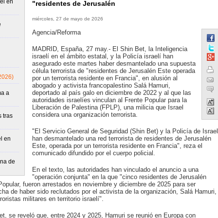
el en
"residentes de Jerusalén
miércoles, 27 de mayo de 2026
e
Agencia/Reforma
MADRID, España, 27 may.- El Shin Bet, la Inteligencia
israelí en el ámbito estatal, y la Policía israelí han
asegurado este martes haber desmantelado una supuesta
célula terrorista de "residentes de Jerusalén Este operada
2026)
por un terrorista residente en Francia", en alusión al
abogado y activista francopalestino Salá Hamuri,
deportado al país galo en diciembre de 2022 y al que las
ma a
autoridades israelíes vinculan al Frente Popular para la
Liberación de Palestina (FPLP), una milicia que Israel
considera una organización terrorista.
 tras
"El Servicio General de Seguridad (Shin Bet) y la Policía de Israel
han desmantelado una red terrorista de residentes de Jerusalén
l en
Este, operada por un terrorista residente en Francia", reza el
comunicado difundido por el cuerpo policial.
ona de
En el texto, las autoridades han vinculado el anuncio a una
"operación conjunta" en la que "cinco residentes de Jerusalén
 Popular, fueron arrestados en noviembre y diciembre de 2025 para ser
cha de haber sido reclutados por el activista de la organización, Salá Hamuri,
ristas militares en territorio israelí".
et, se reveló que, entre 2024 y 2025, Hamuri se reunió en Europa con