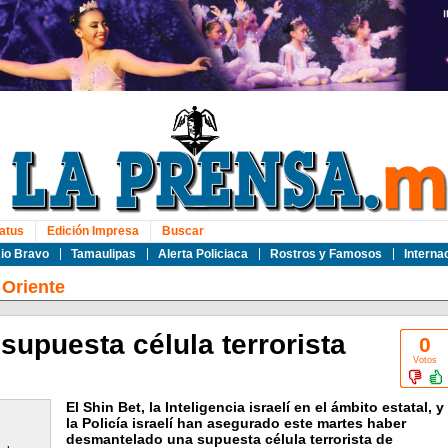
atus
Edición Impresa
Buscar
io Bravo
Tamaulipas
Alerta Policiaca
Rostros y Famosos
Interna
Oriente
supuesta célula terrorista
0
Votos
El Shin Bet, la Inteligencia israelí en el ámbito estatal, y
la Policía israelí han asegurado este martes haber
desmantelado una supuesta célula terrorista de