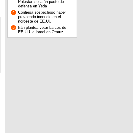
Pakistán sellarán pacto de
defensa en Yeda
4
Confiesa sospechoso haber
provocado incendio en el
noroeste de EE.UU.
5
Irán plantea vetar barcos de
EE.UU. e Israel en Ormuz