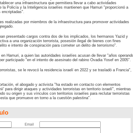
tablecer una infraestructura que permitiera llevar a cabo actividades
que la Policía y la Inteligencia israelíes mantienen que Hamuri "proporcionó a
 encriptadas".
s realizadas por miembros de la infraestructura para promover actividades
gregado.
 han presentado cargos contra dos de los implicados, los hermanos Yazid y
ctiva a una organización terrorista, posesión ilegal de bienes con fines
elito e intento de conspiración para cometer un delito de terrorismo".
e en Hamuri, a quien las autoridades israelíes acusan de llevar "años operand
ber participado "en el intento de asesinato del rabino Ovadia Yosef en 2005".
rroristas, se le revocó la residencia israelí en 2022 y se trasladó a Francia",
tación, el abogado y activista "ha estado en contacto con elementos
í' para dirigir ataques y actividades terroristas en territorio israelí", mientras
 su origen y sus vínculos con territorios israelíes para reclutar terroristas
iesta que promueve en torno a la cuestión palestina".
ulo
Email