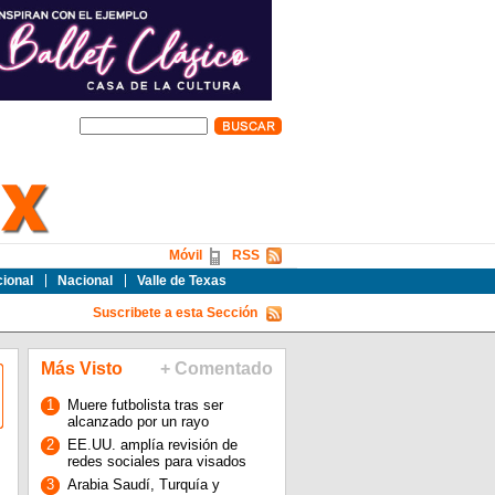
Móvil
RSS
cional
Nacional
Valle de Texas
Suscribete a esta Sección
Más Visto
+ Comentado
1
Muere futbolista tras ser
alcanzado por un rayo
2
EE.UU. amplía revisión de
redes sociales para visados
3
Arabia Saudí, Turquía y