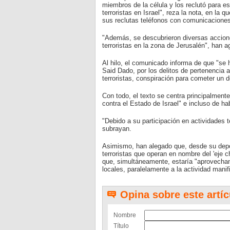
miembros de la célula y los reclutó para es
terroristas en Israel", reza la nota, en la 
sus reclutas teléfonos con comunicaciones
"Además, se descubrieron diversas accione
terroristas en la zona de Jerusalén", han a
Al hilo, el comunicado informa de que "se
Said Dado, por los delitos de pertenencia a
terroristas, conspiración para cometer un d
Con todo, el texto se centra principalment
contra el Estado de Israel" e incluso de ha
"Debido a su participación en actividades te
subrayan.
Asimismo, han alegado que, desde su depor
terroristas que operan en nombre del 'eje chi
que, simultáneamente, estaría "aprovechando
locales, paralelamente a la actividad manif
Opina sobre este artíc
Nombre
Título