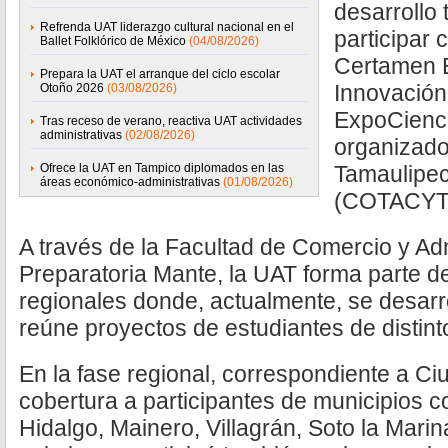
desarrollo 
Refrenda UAT liderazgo cultural nacional en el
participar 
Ballet Folklórico de México
(04/08/2026)
Certamen E
Prepara la UAT el arranque del ciclo escolar
Innovación
Otoño 2026
(03/08/2026)
ExpoCienci
Tras receso de verano, reactiva UAT actividades
administrativas
(02/08/2026)
organizado
Ofrece la UAT en Tampico diplomados en las
Tamaulipec
áreas económico-administrativas
(01/08/2026)
(COTACYT
A través de la Facultad de Comercio y Admi
Preparatoria Mante, la UAT forma parte d
regionales donde, actualmente, se desarr
reúne proyectos de estudiantes de distint
En la fase regional, correspondiente a Ciu
cobertura a participantes de municipios c
Hidalgo, Mainero, Villagrán, Soto la Mar