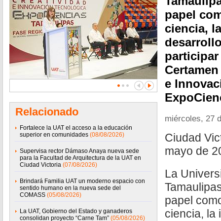
Tamaulipa
papel com
ciencia, l
desarroll
participa
Certamen 
e Innovac
ExpoCienc
Relacionado
miércoles, 27 
Fortalece la UAT el acceso a la educación
superior en comunidades
(08/08/2026)
Ciudad Vict
mayo de 2
Supervisa rector Dámaso Anaya nueva sede
para la Facultad de Arquitectura de la UAT en
Ciudad Victoria
(07/08/2026)
La Univer
Brindará Familia UAT un moderno espacio con
Tamaulipas
sentido humano en la nueva sede del
COMASS
(05/08/2026)
papel como
ciencia, la
La UAT, Gobierno del Estado y ganaderos
consolidan proyecto “Carne Tam”
(05/08/2026)