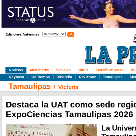
Ediciones Anteriores
Noticias
Multimedia
Sociales
Status
Edición Impresa
Bu
Reynosa
1/2 Tiempo
Ribereña
Rio Bravo
Tamaulipas
Ale
Tamaulipas
/
Victoria
Destaca la UAT como sede regi
ExpoCiencias Tamaulipas 2026
La Unive