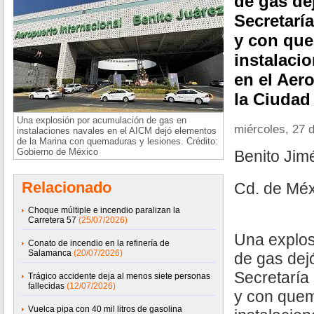
de gas de
Secretarí
y con que
instalaci
en el Aer
la Ciudad
Una explosión por acumulación de gas en
miércoles, 27 
instalaciones navales en el AICM dejó elementos
de la Marina con quemaduras y lesiones. Crédito:
Gobierno de México
Benito Ji
Relacionado
Cd. de Méx
Choque múltiple e incendio paralizan la
Carretera 57
(25/07/2026)
Una explos
Conato de incendio en la refinería de
Salamanca
(20/07/2026)
de gas dej
Secretaría
Trágico accidente deja al menos siete personas
fallecidas
(12/07/2026)
y con quem
Vuelca pipa con 40 mil litros de gasolina