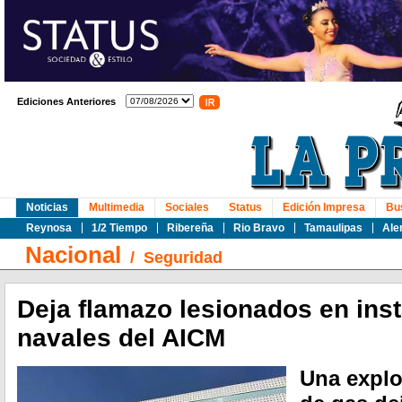
Ediciones Anteriores
Noticias
Multimedia
Sociales
Status
Edición Impresa
Bu
Reynosa
1/2 Tiempo
Ribereña
Rio Bravo
Tamaulipas
Ale
Nacional
/
Seguridad
Deja flamazo lesionados en ins
navales del AICM
Una explo