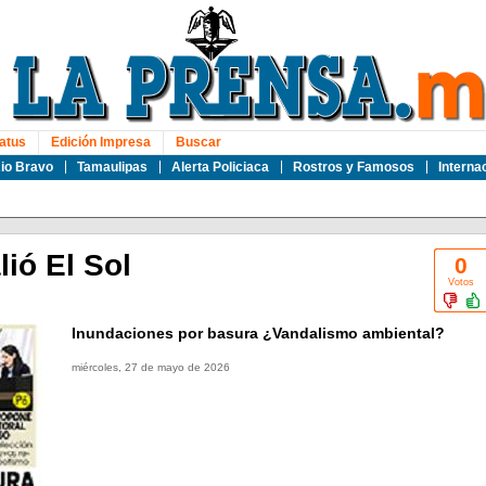
atus
Edición Impresa
Buscar
io Bravo
Tamaulipas
Alerta Policiaca
Rostros y Famosos
Interna
alió El Sol
0
Votos
Inundaciones por basura ¿Vandalismo ambiental?
miércoles, 27 de mayo de 2026