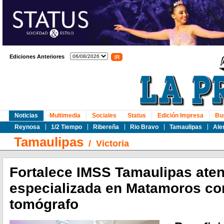
Ediciones Anteriores
Noticias
Multimedia
Sociales
Status
Edición Impresa
Bu
Reynosa
1/2 Tiempo
Ribereña
Rio Bravo
Tamaulipas
Ale
Tamaulipas
/
Victoria
Fortalece IMSS Tamaulipas ate
especializada en Matamoros co
tomógrafo