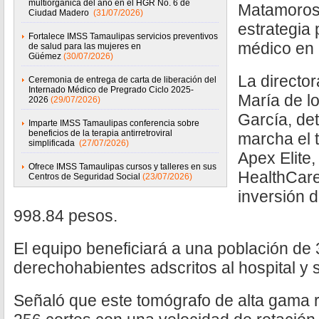
multiorgánica del año en el HGR No. 6 de
Matamoros,
Ciudad Madero
(31/07/2026)
estrategia
Fortalece IMSS Tamaulipas servicios preventivos
médico en l
de salud para las mujeres en
Güémez
(30/07/2026)
La directo
Ceremonia de entrega de carta de liberación del
Internado Médico de Pregrado Ciclo 2025-
María de l
2026
(29/07/2026)
García, det
Imparte IMSS Tamaulipas conferencia sobre
beneficios de la terapia antirretroviral
marcha el 
simplificada
(27/07/2026)
Apex Elite
Ofrece IMSS Tamaulipas cursos y talleres en sus
HealthCare
Centros de Seguridad Social
(23/07/2026)
inversión d
998.84 pesos.
El equipo beneficiará a una población de 
derechohabientes adscritos al hospital y
Señaló que este tomógrafo de alta gama r