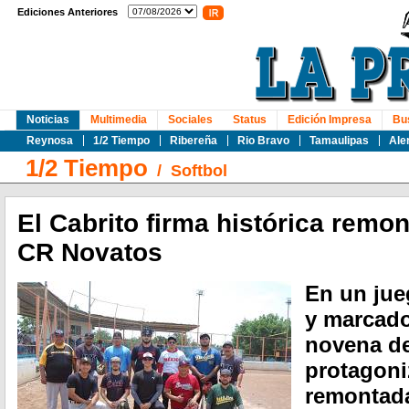
Ediciones Anteriores
Noticias
Multimedia
Sociales
Status
Edición Impresa
Bu
Reynosa
1/2 Tiempo
Ribereña
Rio Bravo
Tamaulipas
Ale
1/2 Tiempo
/
Softbol
El Cabrito firma histórica remo
CR Novatos
En un jue
y marcado 
novena de
protagoni
remontada