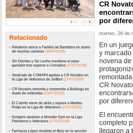
CR Novato
encontrars
por difere
martes, 26 de
Relacionado
En un jueg
Peloteros vence a Familia de Bandidos en duelo
y marcado p
de muchas carreras
(30/07/2026)
novena de 
Sin Dientes y Sin Leche mantiene el paso
ganador tras superar a Clonados
(27/07/2026)
protagoniz
Sindicato de COMAPA apalea a CR Novatos en
remontada 
la Liga de Veteranos de Softbol
(27/07/2026)
CR Novatos
CR Novatos remonta y sorprende a Bulldogs en
encontrarse
duelo de volteretas
(23/07/2026)
por diferen
El Cabrito viene de atrás y supera a Medias
Rotas en la Liga de Veteranos
(22/07/2026)
El encuentr
Dodgers apalean a Monster Gym en la Liga
completo p
Petroleros y Veteranos
(17/07/2026)
llegaron a
Farmacia López revalida el título en la sección