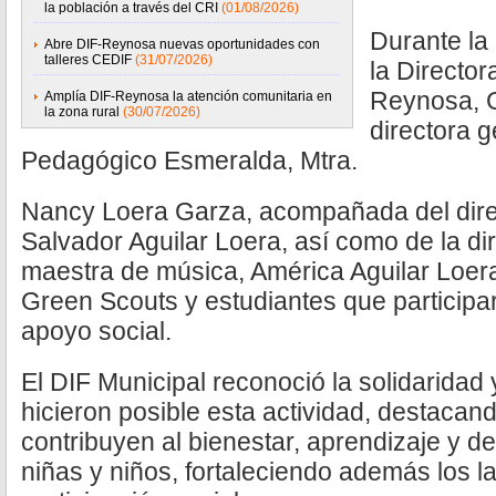
la población a través del CRI
(01/08/2026)
Durante la
Abre DIF-Reynosa nuevas oportunidades con
talleres CEDIF
(31/07/2026)
la Directo
Reynosa, G
Amplía DIF-Reynosa la atención comunitaria en
la zona rural
(30/07/2026)
directora g
Pedagógico Esmeralda, Mtra.
Nancy Loera Garza, acompañada del direct
Salvador Aguilar Loera, así como de la d
maestra de música, América Aguilar Loera
Green Scouts y estudiantes que participa
apoyo social.
El DIF Municipal reconoció la solidarida
hicieron posible esta actividad, destaca
contribuyen al bienestar, aprendizaje y des
niñas y niños, fortaleciendo además los l