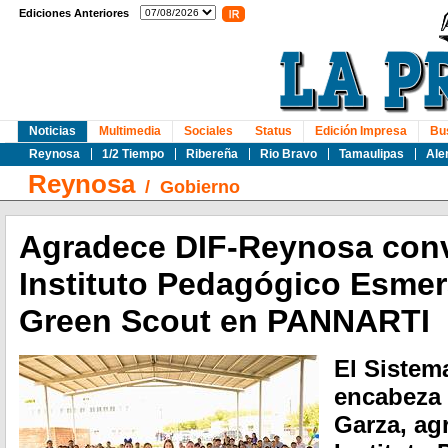
Ediciones Anteriores
Noticias
Multimedia
Sociales
Status
Edición Impresa
Bu
Reynosa
1/2 Tiempo
Ribereña
Rio Bravo
Tamaulipas
Ale
Reynosa
/
Gobierno
Agradece DIF-Reynosa conv
Instituto Pedagógico Esmer
Green Scout en PANNARTI
El Sistem
encabeza 
Garza, agr