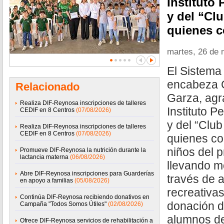
Instituto
y del “Cl
quienes c
martes, 26 de
El Sistem
encabeza C
Relacionado
Garza, agra
Realiza DIF-Reynosa inscripciones de talleres
Instituto 
CEDIF en 8 Centros
(07/08/2026)
y del “Clu
Realiza DIF-Reynosa inscripciones de talleres
CEDIF en 8 Centros
(07/08/2026)
quienes co
niños del
Promueve DIF-Reynosa la nutrición durante la
lactancia materna
(06/08/2026)
llevando m
Abre DIF-Reynosa inscripciones para Guarderías
través de 
en apoyo a familias
(05/08/2026)
recreativas
Continúa DIF-Reynosa recibiendo donativos en
donación d
Campaña "Todos Somos Útiles"
(02/08/2026)
alumnos de 
Ofrece DIF-Reynosa servicios de rehabilitación a