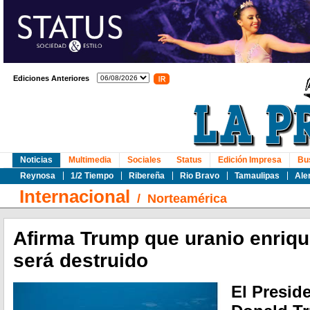
Ediciones Anteriores
Noticias
Multimedia
Sociales
Status
Edición Impresa
Bu
Reynosa
1/2 Tiempo
Ribereña
Rio Bravo
Tamaulipas
Ale
Internacional
/
Norteamérica
Afirma Trump que uranio enriqu
será destruido
El Presid