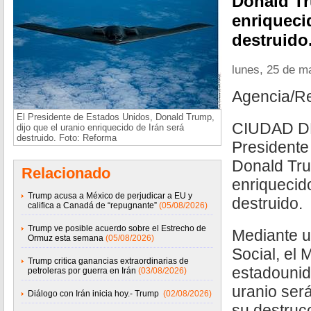
Donald Tr
enriqueci
destruido
lunes, 25 de m
Agencia/R
El Presidente de Estados Unidos, Donald Trump,
CIUDAD DE
dijo que el uranio enriquecido de Irán será
destruido. Foto: Reforma
Presidente
Donald Tru
Relacionado
enriquecid
Trump acusa a México de perjudicar a EU y
destruido.
califica a Canadá de “repugnante”
(05/08/2026)
Trump ve posible acuerdo sobre el Estrecho de
Mediante u
Ormuz esta semana
(05/08/2026)
Social, el 
Trump critica ganancias extraordinarias de
estadounid
petroleras por guerra en Irán
(03/08/2026)
uranio ser
Diálogo con Irán inicia hoy.- Trump
(02/08/2026)
su destruc