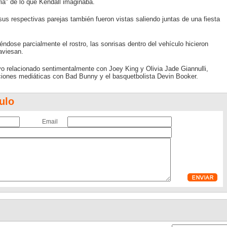
ia" de lo que Kendall imaginaba.
us respectivas parejas también fueron vistas saliendo juntas de una fiesta
ndose parcialmente el rostro, las sonrisas dentro del vehículo hicieron
aviesan.
o relacionado sentimentalmente con Joey King y Olivia Jade Giannulli,
ciones mediáticas con Bad Bunny y el basquetbolista Devin Booker.
ulo
Email