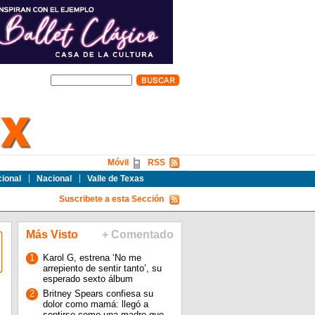
Móvil
RSS
cional
Nacional
Valle de Texas
Suscribete a esta Sección
Más Visto
+ Comentado
1
Karol G, estrena ‘No me
arrepiento de sentir tanto’, su
esperado sexto álbum
2
Britney Spears confiesa su
dolor como mamá: llegó a
sentirse como una madre que