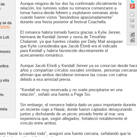
Aunque ninguno de los dos ha confirmado oficialmente la
 de
relación, los rumores sobre su romance comenzaron a
s
tomar fuerza desde febrero y explotaron semanas atrás
cuando fueron vistos "besándose apasionadamente"
durante una fiesta posterior al festival Coachella.
y se da
/2026)
El romance habría tomado fuerza gracias a Kylie Jenner,
hermana de Kendall Jenner y novia de Timothée
o Loli
Chalamet, ya que fuentes citadas por Daily Mail aseguran
que Kylie consideraba que Jacob Elordi era el indicado
para Kendall y habría favorecido discretamente el
umores
acercamiento romántico.
Aunque Jacob Elordi y Kendall Jenner ya se conocían desde hac
ántica
años y compartían círculos sociales similares, personas cercana
afirman que ambos decidieron tomarse las cosas con calma
debido a esa amistad previa.
y ella
"Kendall es muy reservada y no suele precipitarse en una
relación", señaló una fuente a Page Six.
io
Sin embargo, el romance habría dado un paso importante durante
iela
un reciente viaje a Hawái, donde fueron captados desayunando
juntos y disfrutando de un picnic privado frente al mar, una
experiencia que, según allegados, fortaleció notablemente el
vínculo entre ambos.
pero Hawái lo cambió todo", aseguró una fuente cercana, señalando que la