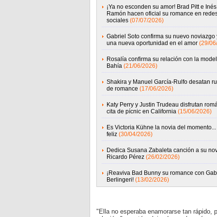
¡Ya no esconden su amor! Brad Pitt e Inés
Ramón hacen oficial su romance en rede
sociales
(07/07/2026)
Gabriel Soto confirma su nuevo noviazgo 
una nueva oportunidad en el amor
(29/06
Rosalía confirma su relación con la model
Bahía
(21/06/2026)
Shakira y Manuel García-Rulfo desatan r
de romance
(17/06/2026)
Katy Perry y Justin Trudeau disfrutan rom
cita de pícnic en California
(15/06/2026)
Es Victoria Kühne la novia del momento... 
feliz
(30/04/2026)
Dedica Susana Zabaleta canción a su nov
Ricardo Pérez
(26/02/2026)
¡Reaviva Bad Bunny su romance con Gabr
Berlingeri!
(13/02/2026)
"Ella no esperaba enamorarse tan rápido, 