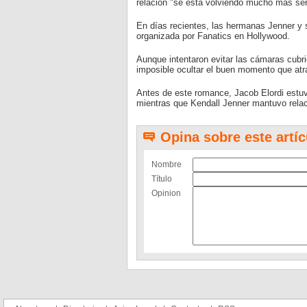
relación "se está volviendo mucho más ser
En días recientes, las hermanas Jenner y s
organizada por Fanatics en Hollywood.
Aunque intentaron evitar las cámaras cubrié
imposible ocultar el buen momento que atr
Antes de este romance, Jacob Elordi estuv
mientras que Kendall Jenner mantuvo rela
Opina sobre este artíc
Nombre
Título
Opinion