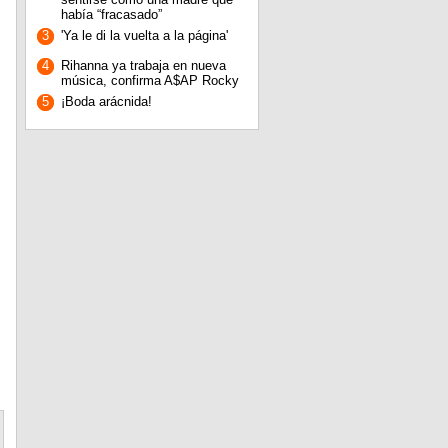
había “fracasado”
3
'Ya le di la vuelta a la página'
4
Rihanna ya trabaja en nueva
música, confirma A$AP Rocky
5
¡Boda arácnida!