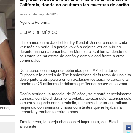
en público durante una cena romántica en Montecito,
California, donde no ocultaron las muestras de cariño
lunes, 25 de mayo de 2026
Agencia Reforma
CIUDAD DE MÉXICO
El romance entre Jacob Elordi y Kendall Jenner parece ir cada
vez más en serio. La pareja volvió a dejarse ver en público
durante una cena romántica en Montecito, California, donde no
ocultaron las muestras de cariño y complicidad frente a otros
comensales.
De acuerdo con imágenes obtenidas por TMZ, el actor de
Euphoria y la estrella de The Kardashians disfrutaron de una cita
doble junto a otra pareja en un exclusivo restaurante cercano al
rancho de 23 millones de dólares que Jenner posee en la zona.
Según testigos, la modelo, de 30 años, se mostró especialmente
cariñosa con Elordi durante la velada, abrazándolo, acariciándole
la nuca y jugando con su cabello; mientras el actor australiano
respondió con sonrisas y risas constantes que reflejaban la
enner,
cercanía y confianza entre ambos.
Tras la cena, la pareja abandonó el lugar junta, con Elordi
al volante.