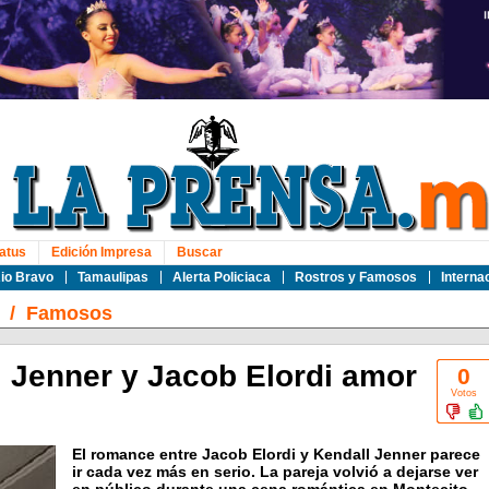
atus
Edición Impresa
Buscar
io Bravo
Tamaulipas
Alerta Policiaca
Rostros y Famosos
Interna
/
Famosos
 Jenner y Jacob Elordi amor
0
Votos
El romance entre Jacob Elordi y Kendall Jenner parece
ir cada vez más en serio. La pareja volvió a dejarse ver