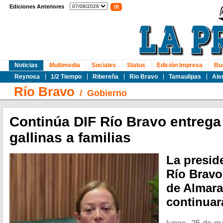
Ediciones Anteriores
Noticias
Multimedia
Sociales
Status
Edición Impresa
Bu
Reynosa
1/2 Tiempo
Ribereña
Rio Bravo
Tamaulipas
Ale
Río Bravo
/
Gobierno
Continúa DIF Río Bravo entrega 
gallinas a familias
La presid
Río Bravo
de Almara
continuará