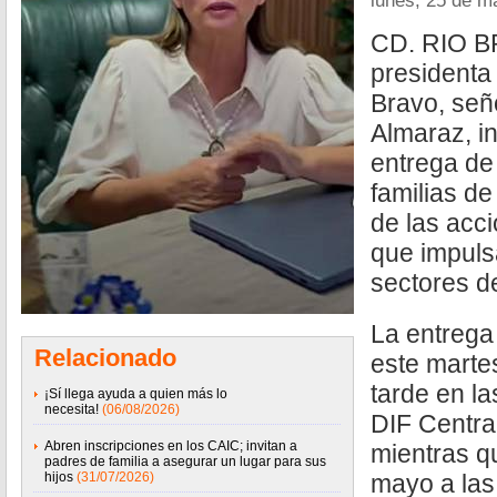
lunes, 25 de m
CD. RIO B
presidenta
Bravo, señ
Almaraz, i
entrega de 
familias d
de las acc
que impulsa
sectores de
La entrega
Relacionado
este martes
tarde en la
¡Sí llega ayuda a quien más lo
necesita!
(06/08/2026)
DIF Centra
Abren inscripciones en los CAIC; invitan a
mientras q
padres de familia a asegurar un lugar para sus
hijos
(31/07/2026)
mayo a las