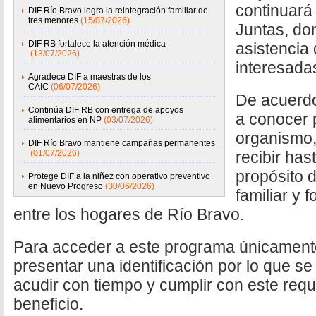
continuará
DIF Río Bravo logra la reintegración familiar de
tres menores
(15/07/2026)
Juntas, do
DIF RB fortalece la atención médica
asistencia
(13/07/2026)
interesadas
Agradece DIF a maestras de los
CAIC
(06/07/2026)
De acuerdo
Continúa DIF RB con entrega de apoyos
a conocer p
alimentarios en NP
(03/07/2026)
organismo,
DIF Río Bravo mantiene campañas permanentes
(01/07/2026)
recibir has
propósito 
Protege DIF a la niñez con operativo preventivo
en Nuevo Progreso
(30/06/2026)
familiar y
entre los hogares de Río Bravo.
Para acceder a este programa únicament
presentar una identificación por lo que se 
acudir con tiempo y cumplir con este requis
beneficio.