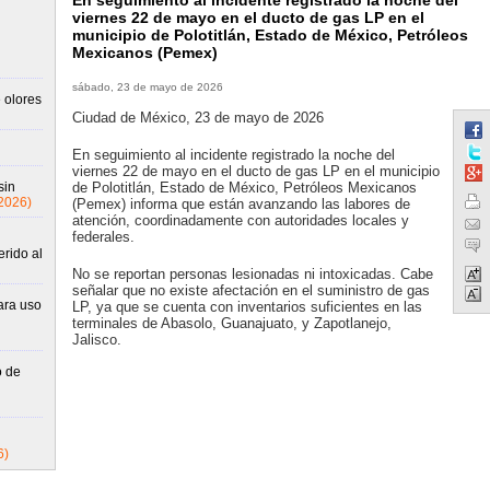
En seguimiento al incidente registrado la noche del
viernes 22 de mayo en el ducto de gas LP en el
municipio de Polotitlán, Estado de México, Petróleos
Mexicanos (Pemex)
sábado, 23 de mayo de 2026
 olores
Ciudad de México, 23 de mayo de 2026
En seguimiento al incidente registrado la noche del
viernes 22 de mayo en el ducto de gas LP en el municipio
sin
de Polotitlán, Estado de México, Petróleos Mexicanos
2026)
(Pemex) informa que están avanzando las labores de
atención, coordinadamente con autoridades locales y
federales.
rido al
No se reportan personas lesionadas ni intoxicadas. Cabe
señalar que no existe afectación en el suministro de gas
ara uso
LP, ya que se cuenta con inventarios suficientes en las
terminales de Abasolo, Guanajuato, y Zapotlanejo,
Jalisco.
o de
6)