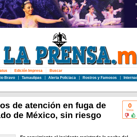
atus
Edición Impresa
Buscar
io Bravo
Tamaulipas
Alerta Policiaca
Rostros y Famosos
Interna
os de atención en fuga de
0
Votos
do de México, sin riesgo