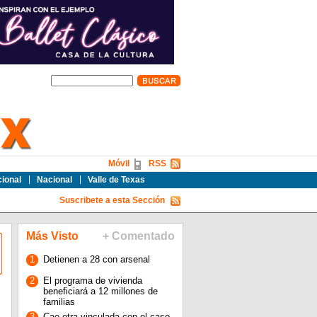
Móvil
RSS
cional
Nacional
Valle de Texas
Suscribete a esta Sección
Más Visto
+ Comentado
1
Detienen a 28 con arsenal
2
El programa de vivienda
beneficiará a 12 millones de
familias
3
Cae otra vinculada con el caso