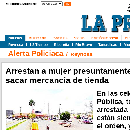
Ediciones Anteriores
Noticias
Multimedia
Sociales
Status
Edición Impresa
Bu
Reynosa
1/2 Tiempo
Ribereña
Rio Bravo
Tamaulipas
Ale
Alerta Policiaca
/
Reynosa
Arrestan a mujer presuntamente
sacar mercancía de tienda
En las ce
Pública, 
arrestada
están sie
el orden,