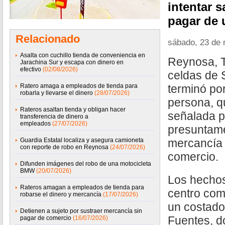
intentar 
pagar de 
Relacionado
sábado, 23 de
Asalta con cuchillo tienda de conveniencia en
Reynosa, T
Jarachina Sur y escapa con dinero en
efectivo
(02/08/2026)
celdas de 
Ratero amaga a empleados de tienda para
terminó po
robarla y llevarse el dinero
(28/07/2026)
persona, q
Rateros asaltan tienda y obligan hacer
señalada po
transferencia de dinero a
empleados
(27/07/2026)
presuntame
Guardia Estatal localiza y asegura camioneta
mercancía 
con reporte de robo en Reynosa
(24/07/2026)
comercio.
Difunden imágenes del robo de una motocicleta
BMW
(20/07/2026)
Los hechos
Rateros amagan a empleados de tienda para
centro com
robarse el dinero y mercancía
(17/07/2026)
un costado
Detienen a sujeto por sustraer mercancía sin
Fuentes, d
pagar de comercio
(16/07/2026)