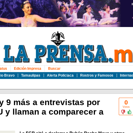
atus
Edición Impresa
Buscar
io Bravo
Tamaulipas
Alerta Policiaca
Rostros y Famosos
Interna
y 9 más a entrevistas por
0
Votos
 y llaman a comparecer a