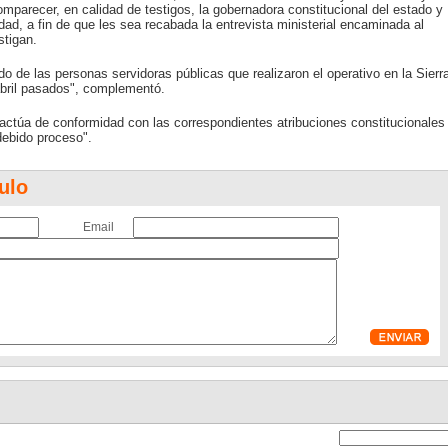
mparecer, en calidad de testigos, la gobernadora constitucional del estado y
idad, a fin de que les sea recabada la entrevista ministerial encaminada al
stigan.
o de las personas servidoras públicas que realizaron el operativo en la Sierr
abril pasados", complementó.
ctúa de conformidad con las correspondientes atribuciones constitucionales
debido proceso".
ulo
Email