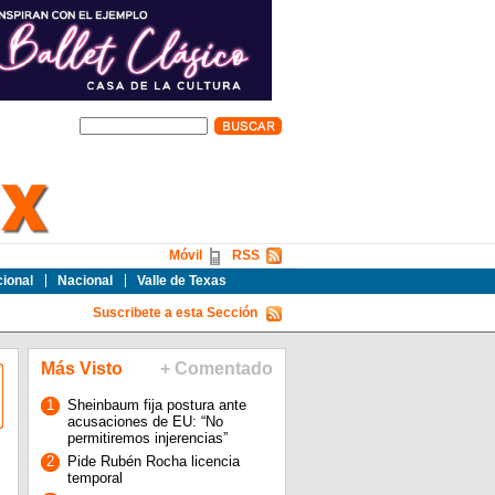
Móvil
RSS
cional
Nacional
Valle de Texas
Suscribete a esta Sección
Más Visto
+ Comentado
1
Sheinbaum fija postura ante
acusaciones de EU: “No
permitiremos injerencias”
2
Pide Rubén Rocha licencia
temporal