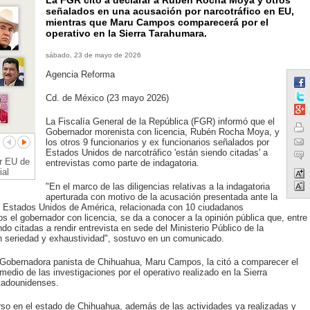
La FGR citó a declarar a Rubén Rocha Moya y otros
señalados en una acusación por narcotráfico en EU,
mientras que Maru Campos comparecerá por el
operativo en la Sierra Tarahumara.
sábado, 23 de mayo de 2026
Agencia Reforma
Cd. de México (23 mayo 2026)
La Fiscalía General de la República (FGR) informó que el
Gobernador morenista con licencia, Rubén Rocha Moya, y
los otros 9 funcionarios y ex funcionarios señalados por
Estados Unidos de narcotráfico 'están siendo citadas' a
or EU de
entrevistas como parte de indagatoria.
ial
"En el marco de las diligencias relativas a la indagatoria
aperturada con motivo de la acusación presentada ante la
os Estados Unidos de América, relacionada con 10 ciudadanos
s el gobernador con licencia, se da a conocer a la opinión pública que, entre
o citadas a rendir entrevista en sede del Ministerio Público de la
on seriedad y exhaustividad", sostuvo en un comunicado.
 Gobernadora panista de Chihuahua, Maru Campos, la citó a comparecer el
edio de las investigaciones por el operativo realizado en la Sierra
tadounidenses.
curso en el estado de Chihuahua, además de las actividades ya realizadas y