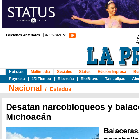
Ediciones Anteriores
Noticias
Multimedia
Sociales
Status
Edición Impresa
Bu
Reynosa
1/2 Tiempo
Ribereña
Rio Bravo
Tamaulipas
Ale
Nacional
/
Estados
Desatan narcobloqueos y balace
Michoacán
Balaceras