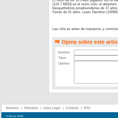
El resto de los 10 mejor pagados son el b
(124.7 MDD) en el sexto sitio; el delanter
basquetbolista estadounidense de 37 años 
Ferrari de 41 años, Lewis Hamilton (100M
Las cifra es antes de impuestos y comisio
Opina sobre este artíc
Nombre
Título
Opinion
Nosotros
Directorio
Aviso Legal
Contacto
RSS
© Novus 2009