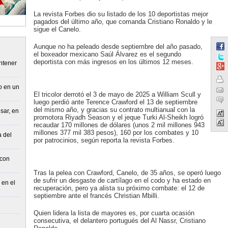
La revista Forbes dio su listado de los 10 deportistas mejor
pagados del último año, que comanda Cristiano Ronaldo y le
sigue el Canelo.
Aunque no ha peleado desde septiembre del año pasado,
el boxeador mexicano Saúl Álvarez es el segundo
deportista con más ingresos en los últimos 12 meses.
ntener
o en un
El tricolor derrotó el 3 de mayo de 2025 a William Scull y
luego perdió ante Terence Crawford el 13 de septiembre
del mismo año, y gracias su contrato multianual con la
sar, en
promotora Riyadh Season y el jeque Turki Al-Sheikh logró
recaudar 170 millones de dólares (unos 2 mil millones 943
millones 377 mil 383 pesos), 160 por los combates y 10
a del
por patrocinios, según reporta la revista Forbes.
 con
Tras la pelea con Crawford, Canelo, de 35 años, se operó luego
de sufrir un desgaste de cartílago en el codo y ha estado en
 en el
recuperación, pero ya alista su próximo combate: el 12 de
septiembre ante el francés Christian Mbilli.
Quien lidera la lista de mayores es, por cuarta ocasión
consecutiva, el delantero portugués del Al Nassr, Cristiano