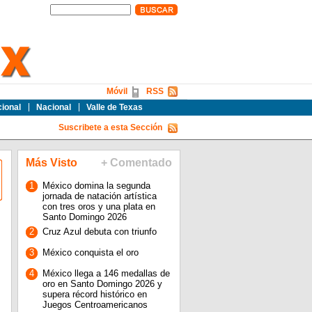
Móvil
RSS
cional
Nacional
Valle de Texas
Suscribete a esta Sección
Más Visto
+ Comentado
1
México domina la segunda
jornada de natación artística
con tres oros y una plata en
Santo Domingo 2026
2
Cruz Azul debuta con triunfo
3
México conquista el oro
4
México llega a 146 medallas de
oro en Santo Domingo 2026 y
supera récord histórico en
Juegos Centroamericanos