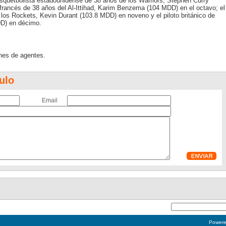
asquetbolista estadounidense de 38 años de los Warriors, Stephen Curry
o francés de 38 años del Al-Ittihad, Karim Benzema (104 MDD) en el octavo; el
los Rockets, Kevin Durant (103.8 MDD) en noveno y el piloto británico de
DD) en décimo.
nes de agentes.
ulo
Email
Power