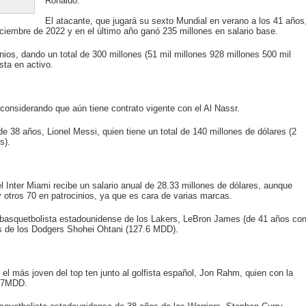
Ronaldo.
El atacante, que jugará su sexto Mundial en verano a los 41 años
iciembre de 2022 y en el último año ganó 235 millones en salario base.
os, dando un total de 300 millones (51 mil millones 928 millones 500 mil
sta en activo.
considerando que aún tiene contrato vigente con el Al Nassr.
 de 38 años, Lionel Messi, quien tiene un total de 140 millones de dólares (2
s).
l Inter Miami recibe un salario anual de 28.33 millones de dólares, aunque
otros 70 en patrocinios, ya que es cara de varias marcas.
al basquetbolista estadounidense de los Lakers, LeBron James (de 41 años co
és de los Dodgers Shohei Ohtani (127.6 MDD).
el más joven del top ten junto al golfista español, Jon Rahm, quien con la
107MDD.