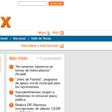
Móvil
RSS
cional
Nacional
Valle de Texas
Suscribete a esta Sección
Más Visto
+ Comentado
1
''No tenemos injerencia en
temas de hidrocarburos'':
Alcalde
2
"Jefes de Familia", programa
de apoyo social municipal para
los reynosenses
3
Sanvalentinenses exigen a
futbolistas no ensuciar plaza
pública
4
Realiza DIF-Reynosa
inscripciones de talleres CEDIF