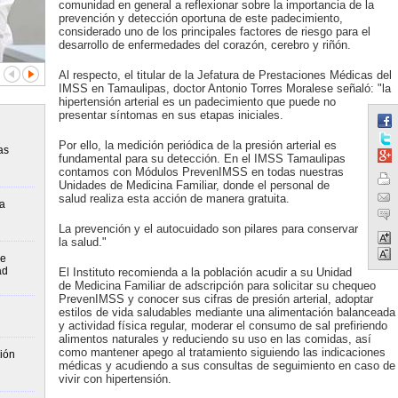
comunidad en general a reflexionar sobre la importancia de la
prevención y detección oportuna de este padecimiento,
considerado uno de los principales factores de riesgo para el
desarrollo de enfermedades del corazón, cerebro y riñón.
Al respecto, el titular de la Jefatura de Prestaciones Médicas del
IMSS en Tamaulipas, doctor Antonio Torres Moralese señaló: "la
hipertensión arterial es un padecimiento que puede no
presentar síntomas en sus etapas iniciales.
Por ello, la medición periódica de la presión arterial es
as
fundamental para su detección. En el IMSS Tamaulipas
contamos con Módulos PrevenIMSS en todas nuestras
Unidades de Medicina Familiar, donde el personal de
salud realiza esta acción de manera gratuita.
la
La prevención y el autocuidado son pilares para conservar
la salud."
de
ad
El Instituto recomienda a la población acudir a su Unidad
de Medicina Familiar de adscripción para solicitar su chequeo
PrevenIMSS y conocer sus cifras de presión arterial, adoptar
estilos de vida saludables mediante una alimentación balanceada
y actividad física regular, moderar el consumo de sal prefiriendo
alimentos naturales y reduciendo su uso en las comidas, así
como mantener apego al tratamiento siguiendo las indicaciones
ión
médicas y acudiendo a sus consultas de seguimiento en caso de
vivir con hipertensión.