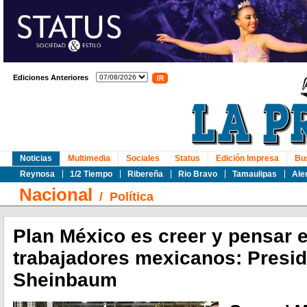
Ediciones Anteriores
Noticias
Multimedia
Sociales
Status
Edición Impresa
Bu
Reynosa
1/2 Tiempo
Ribereña
Rio Bravo
Tamaulipas
Ale
Nacional
/
Política
Plan México es creer y pensar e
trabajadores mexicanos: Presi
Sheinbaum