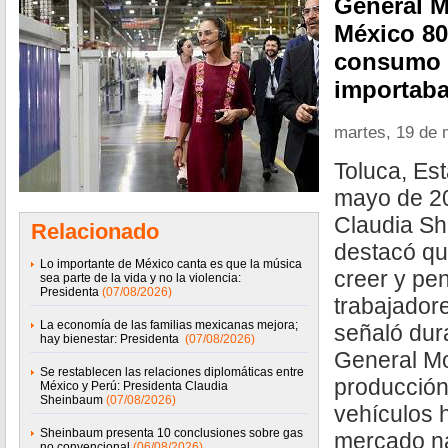
General M
México 80
consumo n
importab
martes, 19 de
Toluca, Es
mayo de 20
Claudia S
Relacionado
destacó qu
Lo importante de México canta es que la música
creer y pen
sea parte de la vida y no la violencia:
Presidenta
(07/08/2026)
trabajador
La economía de las familias mexicanas mejora;
señaló dur
hay bienestar: Presidenta
(07/08/2026)
General Mo
Se restablecen las relaciones diplomáticas entre
producción 
México y Perú: Presidenta Claudia
Sheinbaum
(07/08/2026)
vehículos h
Sheinbaum presenta 10 conclusiones sobre gas
mercado na
no convencional
(06/08/2026)