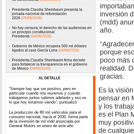
importaban
Presidenta Claudia Sheinbaum presenta la
inversión d
jornada nacional de reforestación
2026
(05/08/2026)
(mdd) anun
No hay censura; el derecho de las audiencias en
año.
un principio constitucional:
Presidenta
(04/08/2026)
“Agradecer
Gobierno de México recupera 500 mil dólares
ligados al caso García Luna
(04/08/2026)
porque eso
poco más d
Presidenta Claudia Sheinbaum firma decreto
para fortalecer la transparencia en el gobierno
realidad. 
de México
(04/08/2026)
gracias.
AL DETALLE
Es la visió
“Siempre hay que ser positivo, pero en
particular cuando nos reunimos y cuando
pensar en 
trabajamos juntos salimos adelante y eso es
lo que hoy estamos viendo”, puntualizó
y los traba
La producción de 80 mil vehículos para el
es el Plan 
consumo nacional, hacia el 2030, forma parte
muy positiv
de la inversión de mil mdd anunciada por
General Motors en enero de este año
de cualquie