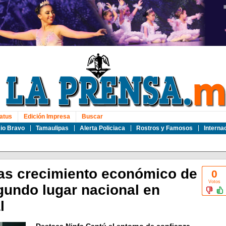
atus
Edición Impresa
Buscar
io Bravo
Tamaulipas
Alerta Policiaca
Rostros y Famosos
Interna
as crecimiento económico de
0
Votos
gundo lugar nacional en
l