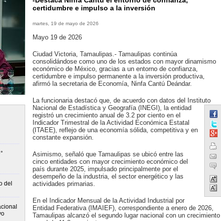
-Destaca Ninfa Cantú el entorno de confianza,
certidumbre e impulso a la inversión
martes, 19 de mayo de 2026
Mayo 19 de 2026
Ciudad Victoria, Tamaulipas.- Tamaulipas continúa
consolidándose como uno de los estados con mayor dinamismo
económico de México, gracias a un entorno de confianza,
certidumbre e impulso permanente a la inversión productiva,
afirmó la secretaria de Economía, Ninfa Cantú Deándar.
La funcionaria destacó que, de acuerdo con datos del Instituto
Nacional de Estadística y Geografía (INEGI), la entidad
registró un crecimiento anual de 3.2 por ciento en el
Indicador Trimestral de la Actividad Económica Estatal
(ITAEE), reflejo de una economía sólida, competitiva y en
constante expansión.
°
Asimismo, señaló que Tamaulipas se ubicó entre las
cinco entidades con mayor crecimiento económico del
país durante 2025, impulsado principalmente por el
desempeño de la industria, el sector energético y las
o del
actividades primarias.
En el Indicador Mensual de la Actividad Industrial por
cional
Entidad Federativa (IMAIEF), correspondiente a enero de 2026,
vo
Tamaulipas alcanzó el segundo lugar nacional con un crecimiento