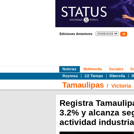
Ediciones Anteriores
Noticias
Multimedia
Sociales
St
Reynosa
1/2 Tiempo
Ribereña
R
Tamaulipas
/
Victoria
Registra Tamaulip
3.2% y alcanza se
actividad industria