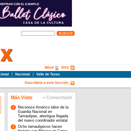
Móvil
RSS
cional
Nacional
Valle de Texas
Suscribete a esta Sección
Más Visto
+ Comentado
1
Reconoce Américo labor de la
Guardia Nacional en
Tamaulipas; atestigua llegada
del nuevo coordinador estatal
2
Ocho tamaulipecos hacen
historia con México en Corea