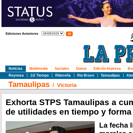
Ediciones Anteriores
Noticias
Multimedia
Sociales
Status
Edición Impresa
Bu
Reynosa
1/2 Tiempo
Ribereña
Rio Bravo
Tamaulipas
Ale
Tamaulipas
/
Victoria
Exhorta STPS Tamaulipas a cum
de utilidades en tiempo y forma
La fecha 