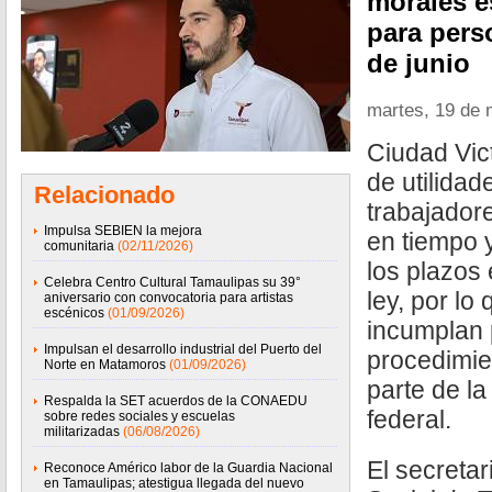
morales e
para perso
de junio
martes, 19 de
Ciudad Vic
de utilidad
Relacionado
trabajador
Impulsa SEBIEN la mejora
en tiempo 
comunitaria
(02/11/2026)
los plazos 
Celebra Centro Cultural Tamaulipas su 39°
ley, por l
aniversario con convocatoria para artistas
escénicos
(01/09/2026)
incumplan 
Impulsan el desarrollo industrial del Puerto del
procedimie
Norte en Matamoros
(01/09/2026)
parte de la
Respalda la SET acuerdos de la CONAEDU
federal.
sobre redes sociales y escuelas
militarizadas
(06/08/2026)
El secretar
Reconoce Américo labor de la Guardia Nacional
en Tamaulipas; atestigua llegada del nuevo