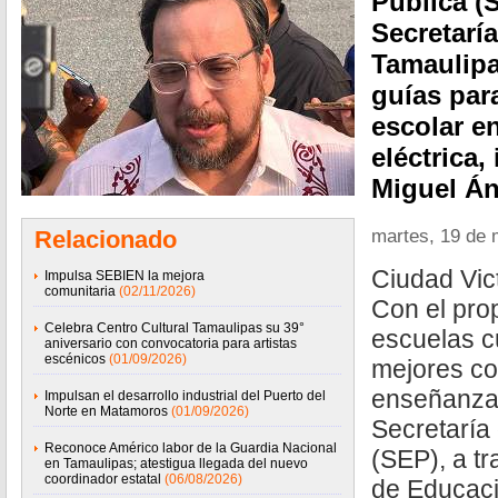
Pública (S
Secretarí
Tamaulipa
guías para
escolar en
eléctrica,
Miguel Án
martes, 19 de
Relacionado
Ciudad Vic
Impulsa SEBIEN la mejora
comunitaria
(02/11/2026)
Con el pro
Celebra Centro Cultural Tamaulipas su 39°
escuelas c
aniversario con convocatoria para artistas
escénicos
(01/09/2026)
mejores co
enseñanza 
Impulsan el desarrollo industrial del Puerto del
Norte en Matamoros
(01/09/2026)
Secretaría
Reconoce Américo labor de la Guardia Nacional
(SEP), a tr
en Tamaulipas; atestigua llegada del nuevo
coordinador estatal
(06/08/2026)
de Educaci