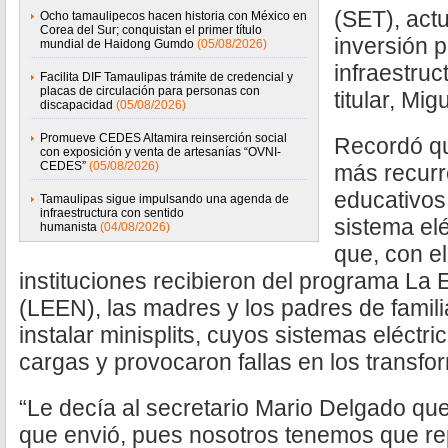
(SET), actu
Ocho tamaulipecos hacen historia con México en
Corea del Sur; conquistan el primer título
inversión p
mundial de Haidong Gumdo
(05/08/2026)
infraestruc
Facilita DIF Tamaulipas trámite de credencial y
placas de circulación para personas con
titular, Mi
discapacidad
(05/08/2026)
Promueve CEDES Altamira reinserción social
Recordó qu
con exposición y venta de artesanías “OVNI-
CEDES”
(05/08/2026)
más recurr
educativos 
Tamaulipas sigue impulsando una agenda de
infraestructura con sentido
sistema el
humanista
(04/08/2026)
que, con el
instituciones recibieron del programa La
(LEEN), las madres y los padres de famil
instalar minisplits, cuyos sistemas eléctr
cargas y provocaron fallas en los transfo
“Le decía al secretario Mario Delgado qu
que envió, pues nosotros tenemos que re