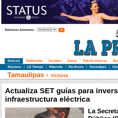
Ediciones Anteriores
Noticias
Multimedia
Sociales
Status
Edición Impresa
Bu
Reynosa
1/2 Tiempo
Ribereña
Rio Bravo
Tamaulipas
Ale
Tamaulipas
/
Victoria
Actualiza SET guías para invers
infraestructura eléctrica
La Secret