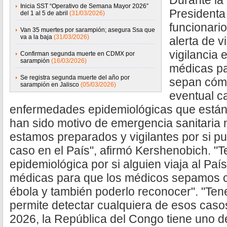
Durante la
Inicia SST “Operativo de Semana Mayor 2026”
Presidenta
del 1 al 5 de abril
(31/03/2026)
funcionari
Van 35 muertes por sarampión; asegura Ssa que
va a la baja
(31/03/2026)
alerta de 
vigilancia 
Confirman segunda muerte en CDMX por
sarampión
(16/03/2026)
médicas pa
Se registra segunda muerte del año por
sepan cómo
sarampión en Jalisco
(05/03/2026)
eventual c
enfermedades epidemiológicas que están 
han sido motivo de emergencia sanitaria n
estamos preparados y vigilantes por si p
caso en el País", afirmó Kershenobich. "
epidemiológica por si alguien viaja al Pa
médicas para que los médicos sepamos 
ébola y también poderlo reconocer". "Ten
permite detectar cualquiera de esos caso
2026, la República del Congo tiene uno de