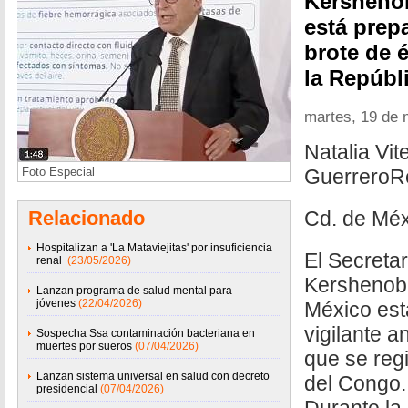
Kershenob
está prepa
brote de 
la Repúbl
martes, 19 de
Natalia Vit
Foto Especial
GuerreroR
Relacionado
Cd. de Méx
Hospitalizan a 'La Mataviejitas' por insuficiencia
El Secreta
renal
(23/05/2026)
Kershenobi
Lanzan programa de salud mental para
jóvenes
(22/04/2026)
México est
vigilante a
Sospecha Ssa contaminación bacteriana en
muertes por sueros
(07/04/2026)
que se regi
Lanzan sistema universal en salud con decreto
del Congo.
presidencial
(07/04/2026)