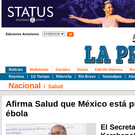
Ediciones Anteriores
Noticias
Multimedia
Sociales
Status
Edición Impresa
Bu
Reynosa
1/2 Tiempo
Ribereña
Rio Bravo
Tamaulipas
Ale
Nacional
/
Salud
Afirma Salud que México está p
ébola
El Secret