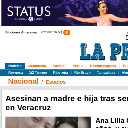
Ediciones Anteriores
Noticias
Multimedia
Sociales
Status
Edición Impresa
Bu
Reynosa
1/2 Tiempo
Ribereña
Rio Bravo
Tamaulipas
Ale
Nacional
/
Estados
Asesinan a madre e hija tras s
en Veracruz
Ana Lilia