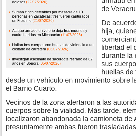
armado en 
dolosos
(22/07/2026)
de Veracru
Suman cinco detenidos por masacre de 10
personas en Zacatecas; tres fueron capturados
en Fresnillo
(21/07/2026)
De acuerdo
hija, quie
Ataque armado en velorio deja tres muertos y
cuatro heridos en Michoacán
(11/07/2026)
comerciant
Hallan tres cuerpos con huellas de violencia a un
libertad e
costado de carretera
(06/07/2026)
durante la
Investigan asesinato de sacerdote retirado de 82
sus cuerpo
años en Sonora
(05/07/2026)
huellas de 
desde un vehículo en movimiento sobre la
el Barrio Cuarto.
Vecinos de la zona alertaron a las autorid
cuerpos sobre la vialidad. Más tarde, el
localizaron abandonada la camioneta de An
presuntamente ambas fueron trasladadas