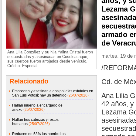
años, y su
Lezama Go
asesinada
secuestra
armado en
de Veracr
Ana Lilia González y su hija Yalina Cristal fueron
martes, 19 de
secuestradas y asesinadas en Cosoleacaque;
sus cuerpos fueron arrojados desde vehículo.
Crédito: Especial
/REFORM
Relacionado
Cd. de Méx
Emboscan y asesinan a dos policías estatales en
Ana Lilia 
San Luis Potosí; hay un detenido
(26/07/2026)
42 años, y 
Hallan muerto a encargado de
anexo
(25/07/2026)
Lezama Gon
asesinadas
Hallan tres cabezas y restos
humanos
(25/07/2026)
secuestrad
Reducen en 58% los homicidios