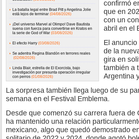
confirmó e
La batalla legal entre Brad Pitt y Angelina Jolie
que en 202
está lejos de terminar
(04/08/2026)
con un con
¡Del universo Marvel al Olimpo! Dave Bautista
abril en e
suena con fuerza para convertirse en Kratos en
la serie de God of War
(03/08/2026)
El anuncio
El efecto Harry
(03/08/2026)
de la nuev
Se adentra Regina Blandón en terrores reales
gira en soli
(02/08/2026)
también a t
Linda Blair, estrella de El Exorcista, bajo
investigación por presunta operación irregular
Argentina y
con perros
(01/08/2026)
La sorpresa también llega luego de su part
semana en el Festival Emblema.
Desde que comenzó su carrera fuera de O
ha mantenido una relación particularment
mexicano, algo que quedó demostrado en
solitario de 2022 y 2024, donde agotó bol