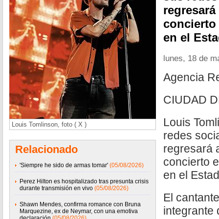
regresará
concierto 
en el Est
lunes, 18 de m
Agencia R
CIUDAD D
Louis Toml
Louis Tomlinson, foto ( X )
redes soci
regresará 
Relacionado
concierto e
'Siempre he sido de armas tomar'
(05/08/2026)
en el Esta
Perez Hilton es hospitalizado tras presunta crisis
durante transmisión en vivo
(05/08/2026)
El cantant
Shawn Mendes, confirma romance con Bruna
integrante 
Marquezine, ex de Neymar, con una emotiva
declaración
(05/08/2026)