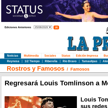
Ediciones Anteriores
Noticias
Multimedia
Sociales
Status
Edición Impresa
Bu
Reynosa
1/2 Tiempo
Ribereña
Rio Bravo
Tamaulipas
Ale
Rostros y Famosos
/
Famosos
Regresará Louis Tomlinson a M
Louis Tom
sus redes