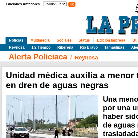
Ediciones Anteriores
Noticias
Multimedia
Sociales
Status
Edición Impresa
Bu
Reynosa
1/2 Tiempo
Ribereña
Rio Bravo
Tamaulipas
Ale
Alerta Policiaca
/
Reynosa
Unidad médica auxilia a menor t
en dren de aguas negras
Una menor
por una u
haber sid
de aguas 
trasladad