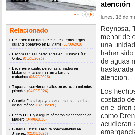
atención
lunes, 18 de m
Reynosa, T
Relacionado
menor de e
Detienen a un hombre con tres armas largas
una unidad
durante operativo en El Mante
(05/08/2026)
haber sido
Decomisan estupefacientes en Gustavo Díaz
Ordaz
(05/08/2026)
de aguas n
trasladada 
Detienen a cuatro personas armadas en
Matamoros; aseguran arma larga y
atención.
cartuchos
(05/08/2026)
Taquerías convierten calles en estacionamientos
Los hechos
privados
(04/08/2026)
costado de
Guardia Estatal apoya a conductor con cambio
de neumático
(04/08/2026)
en el dren
como Dren 
Retira FEGE y asegura cámaras clandestinas en
Madero
(04/08/2026)
acudieran 
Guardia Estatal asegura ponchallantas en
emergencia
Jiménez
(02/08/2026)