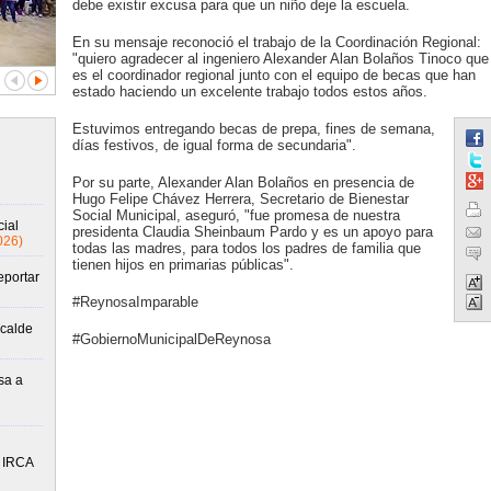
debe existir excusa para que un niño deje la escuela.
En su mensaje reconoció el trabajo de la Coordinación Regional:
"quiero agradecer al ingeniero Alexander Alan Bolaños Tinoco que
es el coordinador regional junto con el equipo de becas que han
estado haciendo un excelente trabajo todos estos años.
Estuvimos entregando becas de prepa, fines de semana,
días festivos, de igual forma de secundaria".
Por su parte, Alexander Alan Bolaños en presencia de
Hugo Felipe Chávez Herrera, Secretario de Bienestar
Social Municipal, aseguró, "fue promesa de nuestra
ial
presidenta Claudia Sheinbaum Pardo y es un apoyo para
026)
todas las madres, para todos los padres de familia que
tienen hijos en primarias públicas".
eportar
#ReynosaImparable
lcalde
#GobiernoMunicipalDeReynosa
sa a
o IRCA