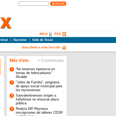
Móvil
RSS
cional
Nacional
Valle de Texas
Suscribete a esta Sección
Más Visto
+ Comentado
1
''No tenemos injerencia en
temas de hidrocarburos'':
Alcalde
2
"Jefes de Familia", programa
de apoyo social municipal para
los reynosenses
3
Sanvalentinenses exigen a
futbolistas no ensuciar plaza
pública
4
Realiza DIF-Reynosa
inscripciones de talleres CEDIF