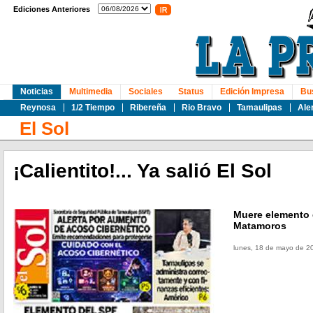
Ediciones Anteriores
Noticias
Multimedia
Sociales
Status
Edición Impresa
Bu
Reynosa
1/2 Tiempo
Ribereña
Rio Bravo
Tamaulipas
Ale
El Sol
¡Calientito!... Ya salió El Sol
Muere elemento 
Matamoros
lunes, 18 de mayo de 2