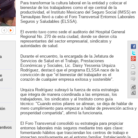
Para transformar la cultura laboral en la entidad y colocar el
bienestar de los trabajadores como el eje central de la
productividad, el Instituto Mexicano del Seguro Social (IMSS) en
Tamaulipas llevó a cabo el Foro Transversal Entornos Laborales
Seguros y Saludables (ELSSA).
El evento tuvo como sede el auditorio del Hospital General
Regional No. 270 de esta ciudad, donde se dieron cita
representantes del sector empresarial, sindicatos y
autoridades de salud.
Durante el encuentro, la encargada de la Jefatura de
la
Servicios de Salud en el Trabajo, Prestaciones
Económicas y Sociales, Lic. Daisy Yessenia Urquiza
Rodríguez, destacó que el programa ELSSA nace de la
convicción de que "el bienestar del trabajador es el
de
corazón de cualquier empresa exitosa y sostenible".
ad
Urquiza Rodríguez subrayó la fuerza de esta estrategia
que integra de manera coordinada a las empresas, los
trabajadores, los sindicatos y al Instituto como guía
técnico: "Cuando estos pilares se alinean, se deja de hablar de
mero cumplimiento para empezar a hablar de prevención activa y
ión
prosperidad compartida", afirmó la funcionaria.
El Foro Transversal consolidó su estrategia para propiciar
entivos
entornos laborales más seguros mediante tres ejes clave:
fomentando hábitos que trasciendan los centros de trabajo e
impacten positivamente en el entorno familiar, fortaleciendo la