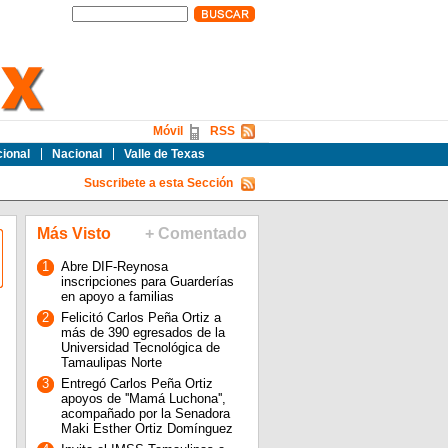
Móvil
RSS
cional
Nacional
Valle de Texas
Suscribete a esta Sección
Más Visto
+ Comentado
1
Abre DIF-Reynosa
inscripciones para Guarderías
en apoyo a familias
2
Felicitó Carlos Peña Ortiz a
más de 390 egresados de la
Universidad Tecnológica de
Tamaulipas Norte
3
Entregó Carlos Peña Ortiz
apoyos de ''Mamá Luchona'',
acompañado por la Senadora
Maki Esther Ortiz Domínguez