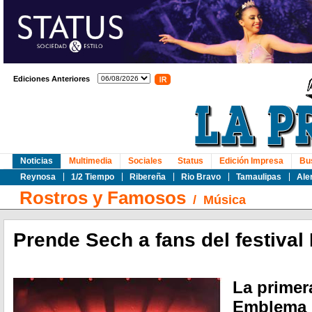
Ediciones Anteriores
Noticias
Multimedia
Sociales
Status
Edición Impresa
Bu
Reynosa
1/2 Tiempo
Ribereña
Rio Bravo
Tamaulipas
Ale
Rostros y Famosos
/
Música
Prende Sech a fans del festiva
La primera
Emblema r