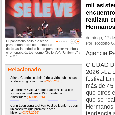
mil asist
encuentro
realizan 
Hermanos
domingo, 17 d
El panameño salió a escena
Por: Rodolfo G
para encontrarse con personas
de todas las edades listas para perrear mientras
Agencia R
él entonaba éxitos, como "Se le Ve", "Uniforme" y
"Pa Mí".
CIUDAD D
Relacionado
2026 .-La 
festival Em
Ariana Grande se alejará de la vida pública tras
finalizar su gira mundial
(02/08/2026)
más de 45 
Madonna y Kylie Minogue hacen historia con
que otros 
sorpresivo dueto en el WorldPride de
Ámsterdam
(02/08/2026)
que se rea
Hermanos R
Carín León cerrará el Fan Fest de Monterrey con
un concierto que promete hacer
tendencia s
historia
(03/07/2026)