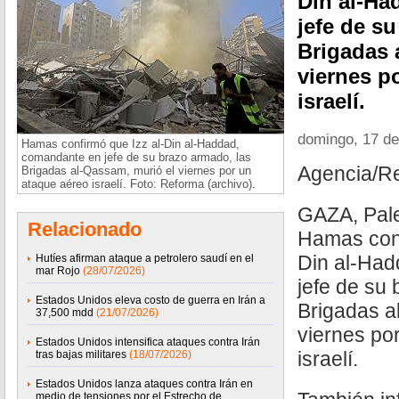
Din al-Ha
jefe de s
Brigadas 
viernes p
israelí.
domingo, 17 d
Hamas confirmó que Izz al-Din al-Haddad,
comandante en jefe de su brazo armado, las
Agencia/R
Brigadas al-Qassam, murió el viernes por un
ataque aéreo israelí. Foto: Reforma (archivo).
GAZA, Pale
Relacionado
Hamas conf
Din al-Ha
Hutíes afirman ataque a petrolero saudí en el
mar Rojo
(28/07/2026)
jefe de su
Estados Unidos eleva costo de guerra en Irán a
Brigadas a
37,500 mdd
(21/07/2026)
viernes po
Estados Unidos intensifica ataques contra Irán
israelí.
tras bajas militares
(18/07/2026)
Estados Unidos lanza ataques contra Irán en
medio de tensiones por el Estrecho de