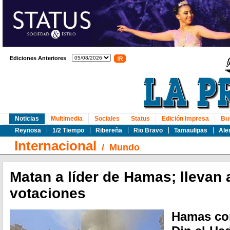
Ediciones Anteriores
Noticias
Multimedia
Sociales
Status
Edición Impresa
Bu
Reynosa
1/2 Tiempo
Ribereña
Rio Bravo
Tamaulipas
Ale
Internacional
/
Mundo
Matan a líder de Hamas; llevan 
votaciones
Hamas con