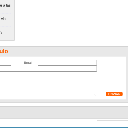
r a las
 vía
 y
ulo
Email