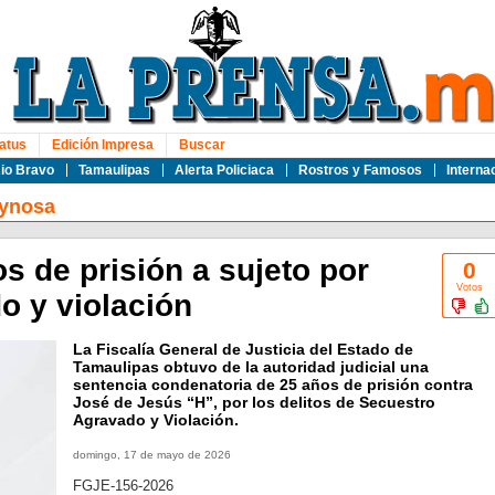
atus
Edición Impresa
Buscar
io Bravo
Tamaulipas
Alerta Policiaca
Rostros y Famosos
Interna
ynosa
s de prisión a sujeto por
0
Votos
o y violación
La Fiscalía General de Justicia del Estado de
Tamaulipas obtuvo de la autoridad judicial una
sentencia condenatoria de 25 años de prisión contra
José de Jesús “H”, por los delitos de Secuestro
Agravado y Violación.
domingo, 17 de mayo de 2026
FGJE-156-2026