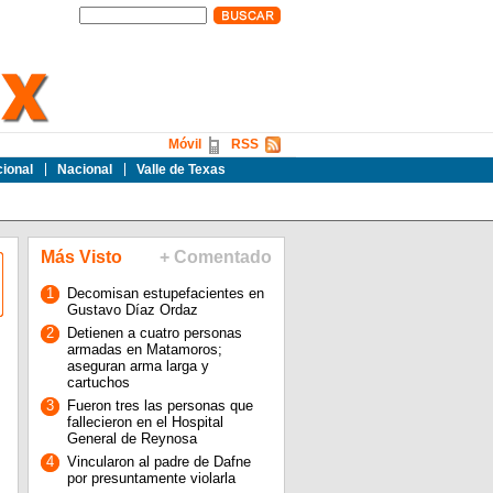
Móvil
RSS
cional
Nacional
Valle de Texas
Más Visto
+ Comentado
1
Decomisan estupefacientes en
Gustavo Díaz Ordaz
2
Detienen a cuatro personas
armadas en Matamoros;
aseguran arma larga y
cartuchos
3
Fueron tres las personas que
fallecieron en el Hospital
General de Reynosa
4
Vincularon al padre de Dafne
por presuntamente violarla