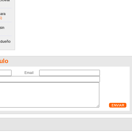
icleta
para
6)
sin
u dueño
ulo
Email