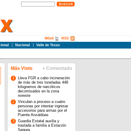
Móvil
RSS
cional
Nacional
Valle de Texas
Más Visto
+ Comentado
1
Lleva FGR a cabo incineración
de más de tres toneladas 448
kilogramos de narcóticos
decomisados en la zona
noreste
2
Vinculan a proceso a cuatro
personas por intentar ingresar
accesorios para armas por el
Puente Anzaldúas
3
Guardia Estatal auxilia y
traslada a familia a Estación
Segura