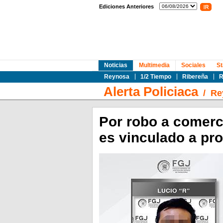
Ediciones Anteriores
Noticias
Multimedia
Sociales
St
Reynosa
1/2 Tiempo
Ribereña
R
Alerta Policiaca
/
Re
Por robo a comerc
es vinculado a pr