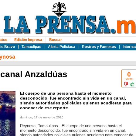
atus
Edición Impresa
Buscar
io Bravo
Tamaulipas
Alerta Policiaca
Rostros y Famosos
Interna
ynosa
 canal Anzaldúas
0
Votos
El cuerpo de una persona hasta el momento
desconocido, fue encontrado sin vida en un canal,
siendo autoridades policiales quienes acudieran para
conocer de ese reporte.
domingo, 17 de mayo de 2026
Reynosa, Tamaulipas.- El cuerpo de una persona hasta el
momento desconocido, fue encontrado sin vida en un canal,
siendo autoridades policiales quienes acudieran para conocer de