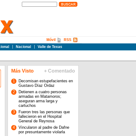
Móvil
RSS
cional
Nacional
Valle de Texas
Más Visto
+ Comentado
1
Decomisan estupefacientes en
Gustavo Díaz Ordaz
2
Detienen a cuatro personas
armadas en Matamoros;
aseguran arma larga y
cartuchos
3
Fueron tres las personas que
fallecieron en el Hospital
General de Reynosa
4
Vincularon al padre de Dafne
por presuntamente violarla