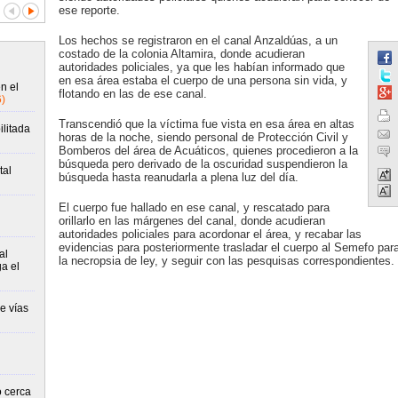
ese reporte.
Los hechos se registraron en el canal Anzaldúas, a un
costado de la colonia Altamira, donde acudieran
autoridades policiales, ya que les habían informado que
en esa área estaba el cuerpo de una persona sin vida, y
n el
flotando en las de ese canal.
)
Transcendió que la víctima fue vista en esa área en altas
ilitada
horas de la noche, siendo personal de Protección Civil y
Bomberos del área de Acuáticos, quienes procedieron a la
búsqueda pero derivado de la oscuridad suspendieron la
tal
búsqueda hasta reanudarla a plena luz del día.
El cuerpo fue hallado en ese canal, y rescatado para
orillarlo en las márgenes del canal, donde acudieran
autoridades policiales para acordonar el área, y recabar las
evidencias para posteriormente trasladar el cuerpo al Semefo par
al
la necropsia de ley, y seguir con las pesquisas correspondientes.
ga el
e vías
 cerca