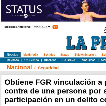
Ediciones Anteriores
Noticias
Multimedia
Sociales
Status
Edición Impresa
Bu
Reynosa
1/2 Tiempo
Ribereña
Rio Bravo
Tamaulipas
Ale
Nacional
/
Seguridad
Obtiene FGR vinculación a
contra de una persona por 
participación en un delito c