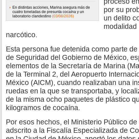
proceso en
En distintas acciones, Marina asegura más de
por su prob
cuatro toneladas de presunta cocaína y un
laboratorio clandestino
(03/08/2026)
un delito c
modalidad 
narcótico.
Esta persona fue detenida como parte de 
de Seguridad del Gobierno de México, es
elementos de la Secretaría de Marina (Mar
de la Terminal 2, del Aeropuerto Internaci
México (AICM), cuando realizaban una ins
ruedas en la que se transportaba, y locali
de la misma ocho paquetes de plástico qu
kilogramos de cocaína.
Por esos hechos, el Ministerio Público de
adscrito a la Fiscalía Especializada de 
en la Ciudad de México, aportó los datos 