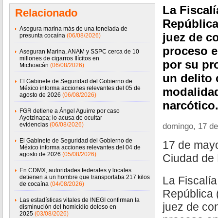
La Fiscalí
Relacionado
República
Asegura marina más de una tonelada de
juez de co
presunta cocaína
(06/08/2026)
proceso e
Aseguran Marina, ANAM y SSPC cerca de 10
millones de cigarros Ilícitos en
por su pr
Michoacán
(06/08/2026)
un delito 
El Gabinete de Seguridad del Gobierno de
México informa acciones relevantes del 05 de
modalidad
agosto de 2026
(06/08/2026)
narcótico
FGR detiene a Ángel Aguirre por caso
Ayotzinapa; lo acusa de ocultar
evidencias
(06/08/2026)
domingo, 17 d
El Gabinete de Seguridad del Gobierno de
17 de may
México informa acciones relevantes del 04 de
agosto de 2026
(05/08/2026)
Ciudad de
En CDMX, autoridades federales y locales
detienen a un hombre que transportaba 217 kilos
La Fiscalía
de cocaína
(04/08/2026)
República 
Las estadísticas vitales de INEGI confirman la
juez de con
disminución del homicidio doloso en
2025
(03/08/2026)