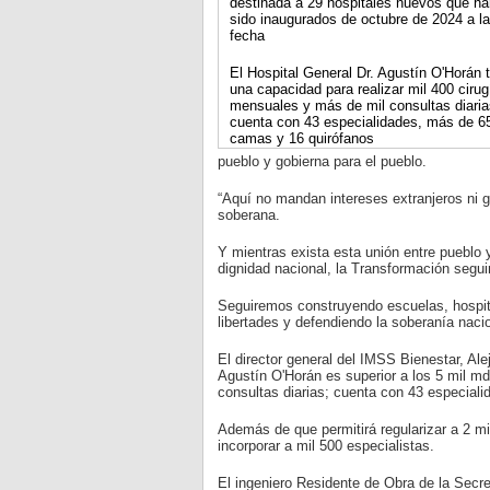
destinada a 29 hospitales nuevos que ha
sido inaugurados de octubre de 2024 a la
fecha
El Hospital General Dr. Agustín O'Horán 
una capacidad para realizar mil 400 cirug
mensuales y más de mil consultas diaria
cuenta con 43 especialidades, más de 6
camas y 16 quirófanos
pueblo y gobierna para el pueblo.
“Aquí no mandan intereses extranjeros ni 
soberana.
Y mientras exista esta unión entre pueblo y
dignidad nacional, la Transformación segu
Seguiremos construyendo escuelas, hospit
libertades y defendiendo la soberanía nacio
El director general del IMSS Bienestar, Ale
Agustín O'Horán es superior a los 5 mil md
consultas diarias; cuenta con 43 especial
Además de que permitirá regularizar a 2 mil
incorporar a mil 500 especialistas.
El ingeniero Residente de Obra de la Secr