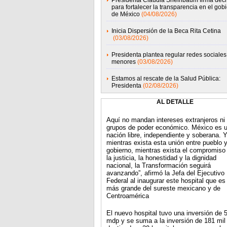
Presidenta Claudia Sheinbaum firma decr
para fortalecer la transparencia en el gob
de México
(04/08/2026)
Inicia Dispersión de la Beca Rita Cetina
(03/08/2026)
Presidenta plantea regular redes sociales
menores
(03/08/2026)
Estamos al rescate de la Salud Pública:
Presidenta
(02/08/2026)
AL DETALLE
Aquí no mandan intereses extranjeros ni
grupos de poder económico. México es 
nación libre, independiente y soberana. 
mientras exista esta unión entre pueblo 
gobierno, mientras exista el compromiso
la justicia, la honestidad y la dignidad
nacional, la Transformación seguirá
avanzando”, afirmó la Jefa del Ejecutivo
Federal al inaugurar este hospital que es 
más grande del sureste mexicano y de
Centroamérica
El nuevo hospital tuvo una inversión de 5
mdp y se suma a la inversión de 181 mi