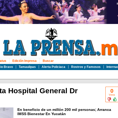
atus
Edición Impresa
Buscar
io Bravo
Tamaulipas
Alerta Policiaca
Rostros y Famosos
Interna
ta Hospital General Dr
0
Votos
En beneficio de un millón 200 mil personas; Arranca
IMSS Bienestar En Yucatán