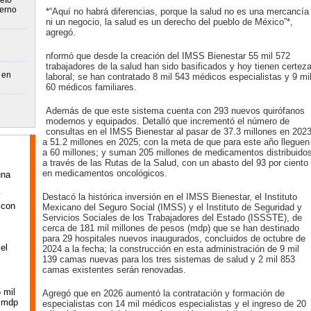
eto
ierno
*“Aquí no habrá diferencias, porque la salud no es una mercancía
ni un negocio, la salud es un derecho del pueblo de México”*,
agregó.
nformó que desde la creación del IMSS Bienestar 55 mil 572
trabajadores de la salud han sido basificados y hoy tienen certez
 en
laboral; se han contratado 8 mil 543 médicos especialistas y 9 mi
60 médicos familiares.
Además de que este sistema cuenta con 293 nuevos quirófanos
modernos y equipados. Detalló que incrementó el número de
consultas en el IMSS Bienestar al pasar de 37.3 millones en 202
a 51.2 millones en 2025; con la meta de que para este año lleguen
a 60 millones; y suman 205 millones de medicamentos distribuido
a través de las Rutas de la Salud, con un abasto del 93 por ciento
en medicamentos oncológicos.
una
Y
y
Destacó la histórica inversión en el IMSS Bienestar, el Instituto
 con
Mexicano del Seguro Social (IMSS) y el Instituto de Seguridad y
Servicios Sociales de los Trabajadores del Estado (ISSSTE), de
cerca de 181 mil millones de pesos (mdp) que se han destinado
para 29 hospitales nuevos inaugurados, concluidos de octubre de
el
2024 a la fecha; la construcción en esta administración de 9 mil
139 camas nuevas para los tres sistemas de salud y 2 mil 853
camas existentes serán renovadas.
 mil
Agregó que en 2026 aumentó la contratación y formación de
l mdp
especialistas con 14 mil médicos especialistas y el ingreso de 20