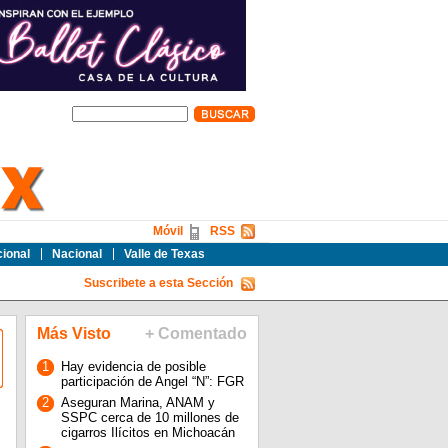
Móvil
RSS
cional
Nacional
Valle de Texas
Suscribete a esta Sección
Más Visto
+ Comentado
1
Hay evidencia de posible
participación de Angel “N”: FGR
2
Aseguran Marina, ANAM y
SSPC cerca de 10 millones de
cigarros Ilícitos en Michoacán