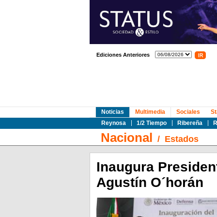
Ediciones Anteriores
Noticias
Multimedia
Sociales
St
Reynosa
1/2 Tiempo
Ribereña
R
Nacional
/
Estados
Inaugura Presiden
Agustín O´horán