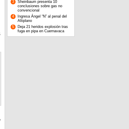
3
Sheinbaum presenta 10
conclusiones sobre gas no
convencional
4
Ingresa Ángel “N” al penal del
Altiplano
5
Deja 21 heridos explosión tras
fuga en pipa en Cuernavaca
S
e