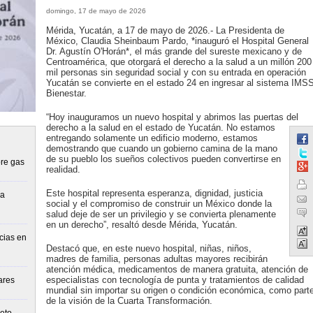
domingo, 17 de mayo de 2026
Mérida, Yucatán, a 17 de mayo de 2026.- La Presidenta de
México, Claudia Sheinbaum Pardo, *inauguró el Hospital General
Dr. Agustín O'Horán*, el más grande del sureste mexicano y de
Centroamérica, que otorgará el derecho a la salud a un millón 200
mil personas sin seguridad social y con su entrada en operación
Yucatán se convierte en el estado 24 en ingresar al sistema IMS
Bienestar.
“Hoy inauguramos un nuevo hospital y abrimos las puertas del
derecho a la salud en el estado de Yucatán. No estamos
entregando solamente un edificio moderno, estamos
demostrando que cuando un gobierno camina de la mano
de su pueblo los sueños colectivos pueden convertirse en
re gas
realidad.
Este hospital representa esperanza, dignidad, justicia
la
social y el compromiso de construir un México donde la
salud deje de ser un privilegio y se convierta plenamente
en un derecho”, resaltó desde Mérida, Yucatán.
cias en
Destacó que, en este nuevo hospital, niñas, niños,
madres de familia, personas adultas mayores recibirán
atención médica, medicamentos de manera gratuita, atención de
especialistas con tecnología de punta y tratamientos de calidad
ares
mundial sin importar su origen o condición económica, como part
de la visión de la Cuarta Transformación.