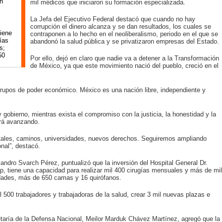
n
mil médicos que iniciaron su formación especializada.
La Jefa del Ejecutivo Federal destacó que cuando no hay
corrupción el dinero alcanza y se dan resultados, los cuales se
tiene
contraponen a lo hecho en el neoliberalismo, periodo en el que se
ías
abandonó la salud pública y se privatizaron empresas del Estado.
s;
50
Por ello, dejó en claro que nadie va a detener a la Transformación
de México, ya que este movimiento nació del pueblo, creció en el
grupos de poder económico. México es una nación libre, independiente y
 gobierno, mientras exista el compromiso con la justicia, la honestidad y la
irá avanzando.
ales, caminos, universidades, nuevos derechos. Seguiremos ampliando
nal”, destacó.
jandro Svarch Pérez, puntualizó que la inversión del Hospital General Dr.
p, tiene una capacidad para realizar mil 400 cirugías mensuales y más de mil
idades, más de 650 camas y 16 quirófanos.
 500 trabajadores y trabajadoras de la salud, crear 3 mil nuevas plazas e
etaría de la Defensa Nacional, Meilor Marduk Chávez Martínez, agregó que la