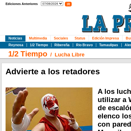
Ediciones Anteriores
Noticias
Multimedia
Sociales
Status
Edición Impresa
Bu
Reynosa
1/2 Tiempo
Ribereña
Rio Bravo
Tamaulipas
Ale
1/2 Tiempo
/
Lucha Libre
Advierte a los retadores
A los luc
utilizar 
de escaló
elenco lo
con pared