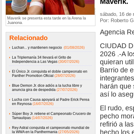
Maverik.
sábado, 16 de
Maverik se presenta esta tarde en la Arena la
Por: Roberto G
Juanona.
Agencia R
Relacionado
CIUDAD D
Luchan... y mantienen negocio
(01/08/2026)
2026 .-A l
La Triplemanía 34 llevará el Grito de
quieran ut
Independencia a Las Vegas
(30/07/2026)
Barrio de e
El Único Jr. conquista el doble campeonato en
Panther Promotion Oficial
(28/07/2026)
integrantes
harán que 
Blue Demon Jr. dice adiós a la lucha libre y
anuncia gira de despedida
(27/07/2026)
así lo ase
Lucha con Causa apoyará al Padre Erick Perea
en Reynosa
(16/07/2026)
El rudo, es
Súper Boy Jr. retiene el Campeonato Crucero de
pecho mora
Tamaulipas
(14/07/2026)
refirió a l
Rey Astral conquista el campeonato mundial de
hecho los 
la WWA en la Panthermania
(27/05/2026)