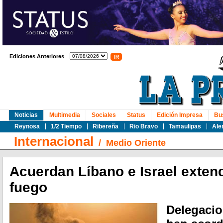
Ediciones Anteriores
Noticias
Multimedia
Sociales
Status
Edición Impresa
Bu
Reynosa
1/2 Tiempo
Ribereña
Rio Bravo
Tamaulipas
Ale
Internacional
/
Medio Oriente
Acuerdan Líbano e Israel extende
fuego
Delegacio