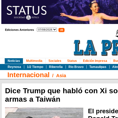
Ediciones Anteriores
Noticias
Multimedia
Sociales
Status
Edición Impresa
Bu
Reynosa
1/2 Tiempo
Ribereña
Rio Bravo
Tamaulipas
Ale
Internacional
/
Asia
Dice Trump que habló con Xi so
armas a Taiwán
El presid