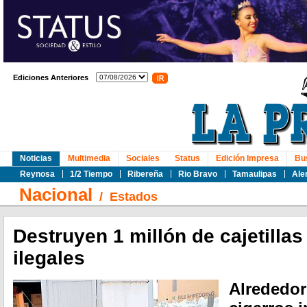
Ediciones Anteriores
Noticias
Multimedia
Sociales
Status
Edición Impresa
Bu
Reynosa
1/2 Tiempo
Ribereña
Rio Bravo
Tamaulipas
Ale
Nacional
/
Estados
Destruyen 1 millón de cajetillas
ilegales
Alrededor