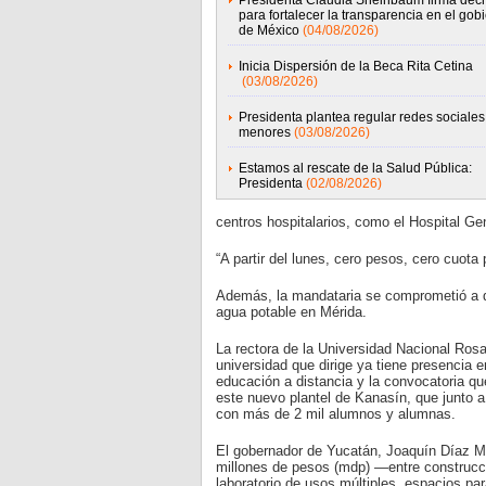
Presidenta Claudia Sheinbaum firma decr
para fortalecer la transparencia en el gob
de México
(04/08/2026)
Inicia Dispersión de la Beca Rita Cetina
(03/08/2026)
Presidenta plantea regular redes sociales
menores
(03/08/2026)
Estamos al rescate de la Salud Pública:
Presidenta
(02/08/2026)
centros hospitalarios, como el Hospital G
“A partir del lunes, cero pesos, cero cuota
Además, la mandataria se comprometió a q
agua potable en Mérida.
La rectora de la Universidad Nacional Rosa
universidad que dirige ya tiene presencia e
educación a distancia y la convocatoria qu
este nuevo plantel de Kanasín, que junto a l
con más de 2 mil alumnos y alumnas.
El gobernador de Yucatán, Joaquín Díaz Me
millones de pesos (mdp) —entre construcc
laboratorio de usos múltiples, espacios par