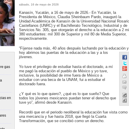
sábado, 16 de mayo de 2026
Kanasín, Yucatán, a 16 de mayo de 2026.- En Yucatán, la
Presidenta de México, Claudia Sheinbaum Pardo, inauguró la
Unidad Académica de Kanasín de la Universidad Nacional Rosari
Castellanos (UNRC) y el Bachillerato Tecnológico, Industrial y de
Servicios No. 305, que otorgarán el derecho a la educación a 2 mi
380 estudiantes: mil 300 de Superior y mil 80 de Media Superior,
respectivamente.
“Fíjense nada más, 40 años después luchando por la educación y
hoy abrimos las puertas de la educación a las y a los
jóvenes.
Yo tuve el privilegio de estudiar hasta el doctorado, a mí
re gas
me pagó la educación el pueblo de México y yo tuve,
inclusive, la posibilidad de irme fuera de México a
estudiar con una beca de la UNAM, fui a estudiar el
la
doctorado fuera.
¿Y qué es lo que quiero?, ¿qué es lo que sueño? Que
cias en
todos los jóvenes mexicanos puedan tener el derecho que
tuve yo”, afirmó desde Kanasín.
Recordó que en el periodo neoliberal la educación fue vista como
ares
una mercancía y fue hasta 2018, que llegó la Cuarta
Transformación, que se concibió como un derecho.