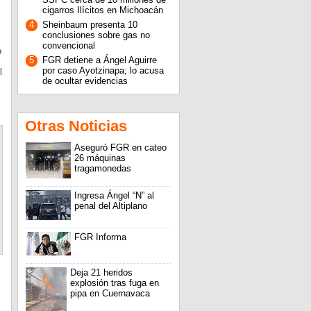
cigarros Ilícitos en Michoacán
4
Sheinbaum presenta 10
conclusiones sobre gas no
convencional
o
5
FGR detiene a Ángel Aguirre
por caso Ayotzinapa; lo acusa
l
de ocultar evidencias
Otras Noticias
Aseguró FGR en cateo
26 máquinas
tragamonedas
Ingresa Ángel “N” al
penal del Altiplano
FGR Informa
Deja 21 heridos
explosión tras fuga en
pipa en Cuernavaca