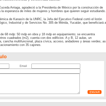
uceda Arriaga, agradeció a la Presidenta de México por la construcción de
 la esperanza de miles de mujeres y hombres que quieren seguir estudiando.
émica de Kanasín de la UNRC, la Jefa del Ejecutivo Federal cortó el listón
ógico, Industrial y de Servicios No. 305 de Mérida, Yucatán, que beneficiará 
n de 68 mdp: 50 mdp en obra y 18 mdp en equipamiento; se encuentra
tros cuadrados (m2), cuenta con dos edificios: A y B, 12 aulas, un
tiva, cancha multifuncional, plaza cívica, acceso, andadores y áreas verdes; as
stacionamiento con 35 cajones.
ulo
Email