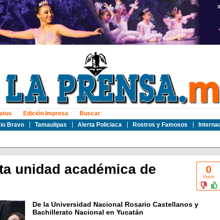
atus
Edición Impresa
Buscar
io Bravo
Tamaulipas
Alerta Policiaca
Rostros y Famosos
Interna
ta unidad académica de
0
Votos
De la Universidad Nacional Rosario Castellanos y
Bachillerato Nacional en Yucatán