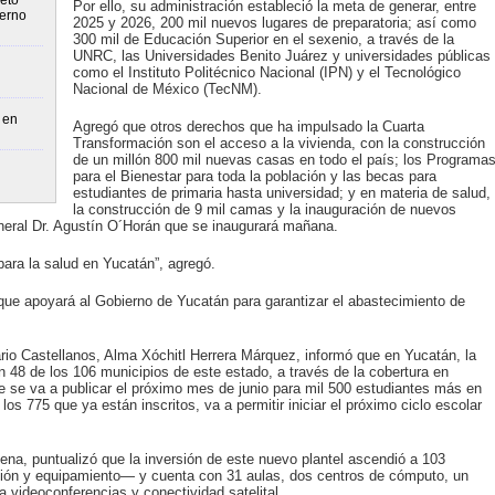
eto
Por ello, su administración estableció la meta de generar, entre
ierno
2025 y 2026, 200 mil nuevos lugares de preparatoria; así como
300 mil de Educación Superior en el sexenio, a través de la
UNRC, las Universidades Benito Juárez y universidades públicas
como el Instituto Politécnico Nacional (IPN) y el Tecnológico
Nacional de México (TecNM).
 en
Agregó que otros derechos que ha impulsado la Cuarta
Transformación son el acceso a la vivienda, con la construcción
de un millón 800 mil nuevas casas en todo el país; los Programa
para el Bienestar para toda la población y las becas para
estudiantes de primaria hasta universidad; y en materia de salud,
la construcción de 9 mil camas y la inauguración de nuevos
eneral Dr. Agustín O´Horán que se inaugurará mañana.
 para la salud en Yucatán”, agregó.
ue apoyará al Gobierno de Yucatán para garantizar el abastecimiento de
rio Castellanos, Alma Xóchitl Herrera Márquez, informó que en Yucatán, la
n 48 de los 106 municipios de este estado, a través de la cobertura en
e se va a publicar el próximo mes de junio para mil 500 estudiantes más en
os 775 que ya están inscritos, va a permitir iniciar el próximo ciclo escolar
na, puntualizó que la inversión de este nuevo plantel ascendió a 103
ión y equipamiento— y cuenta con 31 aulas, dos centros de cómputo, un
a videoconferencias y conectividad satelital.