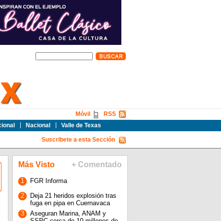
Móvil
RSS
cional
Nacional
Valle de Texas
Suscribete a esta Sección
Más Visto
+ Comentado
1
FGR Informa
2
Deja 21 heridos explosión tras
fuga en pipa en Cuernavaca
3
Aseguran Marina, ANAM y
SSPC cerca de 10 millones de