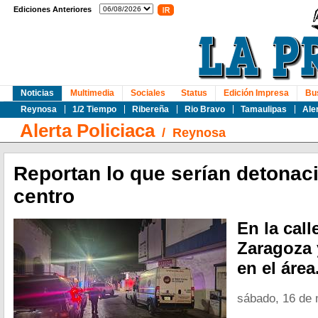
Ediciones Anteriores
Noticias
Multimedia
Sociales
Status
Edición Impresa
Bu
Reynosa
1/2 Tiempo
Ribereña
Rio Bravo
Tamaulipas
Ale
Alerta Policiaca
/
Reynosa
Reportan lo que serían detonac
centro
En la call
Zaragoza 
en el área
sábado, 16 de