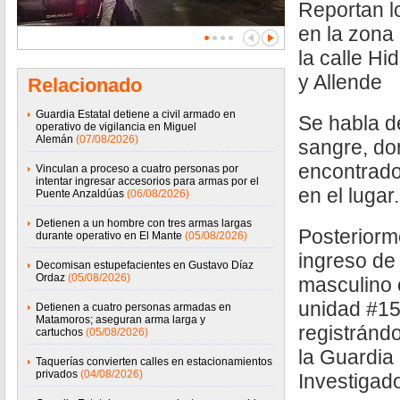
Reportan l
en la zona
la calle Hi
y Allende
Relacionado
Guardia Estatal detiene a civil armado en
Se habla d
operativo de vigilancia en Miguel
Alemán
(07/08/2026)
sangre, do
encontrad
Vinculan a proceso a cuatro personas por
intentar ingresar accesorios para armas por el
en el lugar.
Puente Anzaldúas
(06/08/2026)
Detienen a un hombre con tres armas largas
Posteriorm
durante operativo en El Mante
(05/08/2026)
ingreso de
Decomisan estupefacientes en Gustavo Díaz
Ordaz
(05/08/2026)
masculino 
unidad #15
Detienen a cuatro personas armadas en
Matamoros; aseguran arma larga y
registrándo
cartuchos
(05/08/2026)
la Guardia 
Taquerías convierten calles en estacionamientos
privados
(04/08/2026)
Investigad