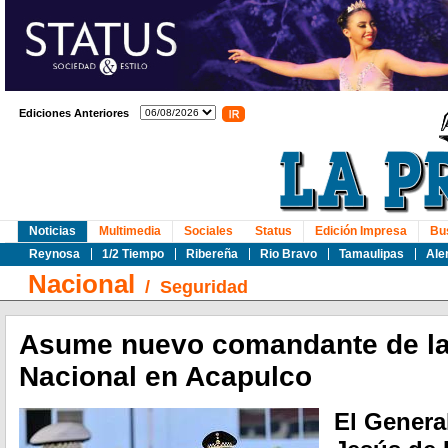
Ediciones Anteriores
Noticias
Multimedia
Sociales
Status
Edición Impresa
Bu
Reynosa
1/2 Tiempo
Ribereña
Rio Bravo
Tamaulipas
Ale
Nacional
/
Seguridad
Asume nuevo comandante de la
Nacional en Acapulco
El Genera