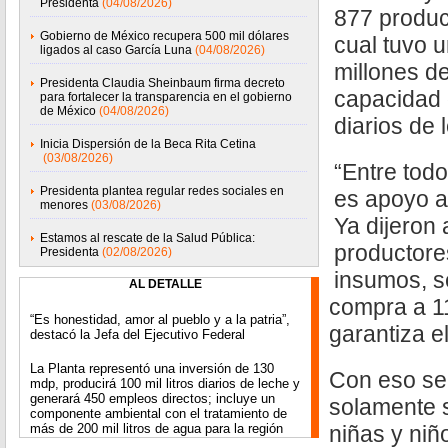
Presidenta
(04/08/2026)
877 product
Gobierno de México recupera 500 mil dólares
cual tuvo 
ligados al caso García Luna
(04/08/2026)
millones de
Presidenta Claudia Sheinbaum firma decreto
capacidad d
para fortalecer la transparencia en el gobierno
de México
(04/08/2026)
diarios de 
Inicia Dispersión de la Beca Rita Cetina
(03/08/2026)
“Entre tod
Presidenta plantea regular redes sociales en
es apoyo a
menores
(03/08/2026)
Ya dijeron
Estamos al rescate de la Salud Pública:
productore
Presidenta
(02/08/2026)
insumos, s
AL DETALLE
compra a 11.
“Es honestidad, amor al pueblo y a la patria”,
garantiza el
destacó la Jefa del Ejecutivo Federal
La Planta representó una inversión de 130
Con eso se 
mdp, producirá 100 mil litros diarios de leche y
generará 450 empleos directos; incluye un
solamente 
componente ambiental con el tratamiento de
más de 200 mil litros de agua para la región
niñas y niñ