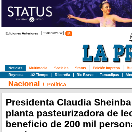
Ediciones Anteriores
Noticias
Multimedia
Sociales
Status
Edición Impresa
Bu
Reynosa
1/2 Tiempo
Ribereña
Rio Bravo
Tamaulipas
Ale
Nacional
/
Política
Presidenta Claudia Sheinb
planta pasteurizadora de le
beneficio de 200 mil person