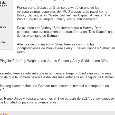
ista
tos en
Por su parte, Sebastian Stan se convirtió en uno de los
personajes más populares del MCU gracias a su papel como
Bucky Barnes, alias "Winter Soldier", en Captain America: The
Winter Soldier, Avengers: Infinity War y Thunderbolts*.
ales
De acuerdo con Variety, Stan interpretaría a Harvey Dent,
personaje que eventualmente se transforma en "Dos Caras", uno
de los enemigos de Batman.
gular
Además de Johansson y Stan, Reeves confirmó las
incorporaciones de Brian Tyree Henry, Charles Dance y Sebastian
Koch.
 Pingüino"; Jeffrey Wright como James Gordon y Andy Serkis como Alfred
secreto, Reeves adelantó que esta nueva entrega profundizará mucho más
o de que la primera película estuviera más enfocada en la figura de Batman.
e los seguidores sobre una Gotham más oscura e invernal al compartir una
es".
n Reino Unido y llegará a los cines el 1 de octubre de 2027, consolidándose
e DC Studios para los próximos años.