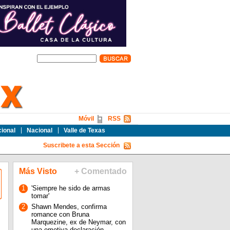
Móvil
RSS
cional
Nacional
Valle de Texas
Suscribete a esta Sección
Más Visto
+ Comentado
1
'Siempre he sido de armas
tomar'
2
Shawn Mendes, confirma
romance con Bruna
Marquezine, ex de Neymar, con
una emotiva declaración