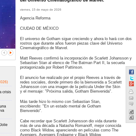
del Universo Cinematográfico de Marvel.
viernes, 15 de mayo de 2026
Agencia Reforma
CIUDAD DE MÉXICO
El universo de Gotham sigue creciendo y ahora lo hará con dos
rostros que durante años fueron piezas clave del Universo
Cinematográfico de Marvel.
Matt Reeves confirmó la incorporación de Scarlett Johansson y
Sebastian Stan al elenco de The Batman Part II, la secuela
protagonizada por Robert Pattinson.
El anuncio fue realizado por el propio Reeves a través de
2026)
redes sociales, donde primero dio la bienvenida a Scarlett
Johansson con una imagen de la película Under the Skin
y el mensaje: "Próxima salida, Gotham Bienvenida".
 crisis
Más tarde hizo lo mismo con Sebastian Stan,
escribiendo: "En un estado mental de Gotham
runa
iva
Bienvenido".
Cabe recordar que Scarlett Johansson dio vida durante
Jolie
más de una década a Natasha Romanoff, mejor conocida
como Black Widow, apareciendo en películas como The
Avengers, Avengers Endgame y Black Widow.