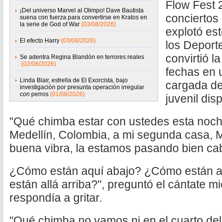
Flow Fest 
¡Del universo Marvel al Olimpo! Dave Bautista
conciertos
suena con fuerza para convertirse en Kratos en
la serie de God of War
(03/08/2026)
explotó est
El efecto Harry
(03/08/2026)
los Deport
convirtió l
Se adentra Regina Blandón en terrores reales
(02/08/2026)
fechas en 
Linda Blair, estrella de El Exorcista, bajo
cargada de
investigación por presunta operación irregular
con perros
(01/08/2026)
juvenil dis
"Qué chimba estar con ustedes esta noc
Medellín, Colombia, a mi segunda casa, M
buena vibra, la estamos pasando bien ca
¿Cómo están aquí abajo? ¿Cómo están a
están allá arriba?", preguntó el cántate mi
respondía a gritar.
"Qué chimba no vamos ni en el cuarto del