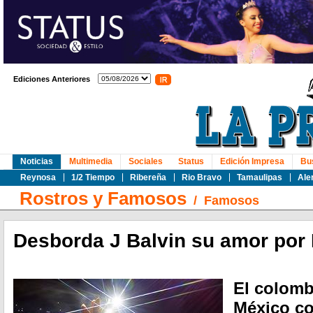
Ediciones Anteriores
Noticias
Multimedia
Sociales
Status
Edición Impresa
Bu
Reynosa
1/2 Tiempo
Ribereña
Rio Bravo
Tamaulipas
Ale
Rostros y Famosos
/
Famosos
Desborda J Balvin su amor por
El colomb
México co