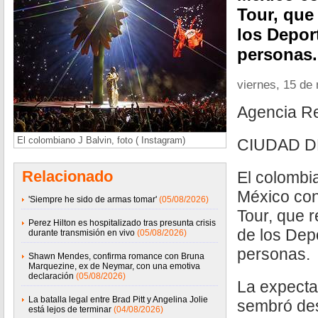
Tour, que
los Depor
personas.
viernes, 15 de
Agencia R
El colombiano J Balvin, foto ( Instagram)
CIUDAD D
Relacionado
El colombia
México con
'Siempre he sido de armas tomar'
(05/08/2026)
Tour, que 
Perez Hilton es hospitalizado tras presunta crisis
de los Dep
durante transmisión en vivo
(05/08/2026)
personas.
Shawn Mendes, confirma romance con Bruna
Marquezine, ex de Neymar, con una emotiva
declaración
(05/08/2026)
La expecta
La batalla legal entre Brad Pitt y Angelina Jolie
sembró des
está lejos de terminar
(04/08/2026)