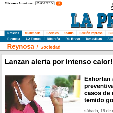
Ediciones Anteriores
Noticias
Multimedia
Sociales
Status
Edición Impresa
Bu
Reynosa
1/2 Tiempo
Ribereña
Rio Bravo
Tamaulipas
Ale
Reynosa
/
Sociedad
Lanzan alerta por intenso calor!
Exhortan 
preventiv
casos de 
temido go
sábado, 16 de