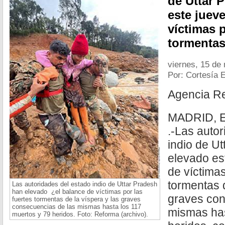
de Uttar 
este juev
víctimas p
tormentas
viernes, 15 de
Por: Cortesía 
Agencia R
MADRID, E
.-Las auto
indio de U
elevado es
de víctimas
tormentas d
Las autoridades del estado indio de Uttar Pradesh
han elevado ¿el balance de víctimas por las
graves con
fuertes tormentas de la víspera y las graves
consecuencias de las mismas hasta los 117
mismas has
muertos y 79 heridos. Foto: Reforma (archivo).