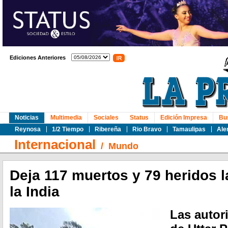
Ediciones Anteriores
Noticias
Multimedia
Sociales
Status
Edición Impresa
Bu
Reynosa
1/2 Tiempo
Ribereña
Rio Bravo
Tamaulipas
Ale
Internacional
/
Mundo
Deja 117 muertos y 79 heridos 
la India
Las autor