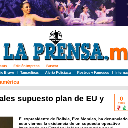
atus
Edición Impresa
Buscar
io Bravo
Tamaulipas
Alerta Policiaca
Rostros y Famosos
Interna
oamérica
les supuesto plan de EU y
0
Votos
El expresidente de Bolivia, Evo Morales, ha denunciado
este viernes la existencia de un supuesto operativo