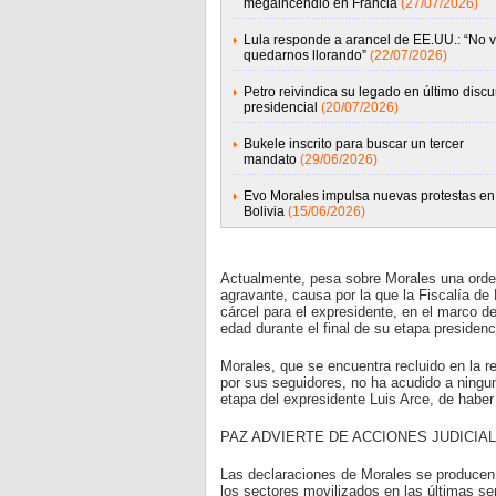
megaincendio en Francia
(27/07/2026)
Lula responde a arancel de EE.UU.: “No 
quedarnos llorando”
(22/07/2026)
Petro reivindica su legado en último discu
presidencial
(20/07/2026)
Bukele inscrito para buscar un tercer
mandato
(29/06/2026)
Evo Morales impulsa nuevas protestas en
Bolivia
(15/06/2026)
Actualmente, pesa sobre Morales una orden
agravante, causa por la que la Fiscalía de
cárcel para el expresidente, en el marco d
edad durante el final de su etapa presidenci
Morales, que se encuentra recluido en la 
por sus seguidores, no ha acudido a ningun
etapa del expresidente Luis Arce, de haber
PAZ ADVIERTE DE ACCIONES JUDICIA
Las declaraciones de Morales se producen 
los sectores movilizados en las últimas s