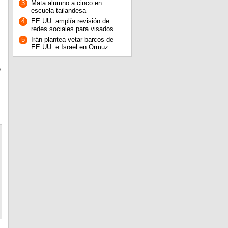
3
Mata alumno a cinco en
escuela tailandesa
4
EE.UU. amplía revisión de
redes sociales para visados
5
Irán plantea vetar barcos de
EE.UU. e Israel en Ormuz
o