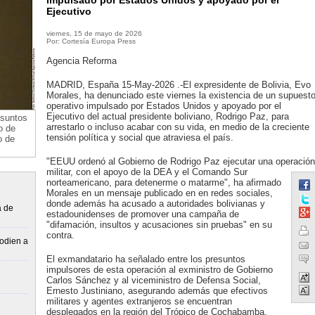
impulsado por Estados Unidos y apoyado por el
Ejecutivo
viernes, 15 de mayo de 2026
Por: Cortesía Europa Press
Agencia Reforma
MADRID, España 15-May-2026 .-El expresidente de Bolivia, Evo
Morales, ha denunciado este viernes la existencia de un supuest
operativo impulsado por Estados Unidos y apoyado por el
Ejecutivo del actual presidente boliviano, Rodrigo Paz, para
esuntos
arrestarlo o incluso acabar con su vida, en medio de la creciente
o de
tensión política y social que atraviesa el país.
o de
"EEUU ordenó al Gobierno de Rodrigo Paz ejecutar una operación
militar, con el apoyo de la DEA y el Comando Sur
norteamericano, para detenerme o matarme", ha afirmado
Morales en un mensaje publicado en en redes sociales,
donde además ha acusado a autoridades bolivianas y
a de
estadounidenses de promover una campaña de
"difamación, insultos y acusaciones sin pruebas" en su
contra.
“odien a
El exmandatario ha señalado entre los presuntos
impulsores de esta operación al exministro de Gobierno
Carlos Sánchez y al viceministro de Defensa Social,
Ernesto Justiniano, asegurando además que efectivos
militares y agentes extranjeros se encuentran
desplegados en la región del Trópico de Cochabamba.