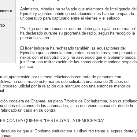
Asimismo, Morales ha señalado que miembros de Inteligencia del
vamos a
Ejército y agentes antidroga estadounidenses habrían preparado
un operativo para capturarlo entre el viernes y el sábado.
rso
"Yo digo que me procesen, que me detengan, ojalá no me maten"
ha declarado durante su programa de radio, según ha recogido la
prensa boliviana.
El líder indígena ha rechazado también las acusaciones del
Ejecutivo que lo vinculan con protestas violentas y con presuntos
nexos con el narcotráfico, y ha aseverado que el Gobierno busca
justificar una militarización de las zonas donde mantiene respaldo
político.
 de aprehensión por un caso relacionado con trata de personas con
 Bolivia ha confirmado este martes que solicitará una pena de 20 años de
el proceso judicial por la relación que mantuvo con una entonces menor de
al.
región cocalera de Chapare, en pleno Trópico de Cochabamba, bien custodiad
a de las citaciones de las autoridades, a las que viene acusando, desde la
 fabricado un caso en su contra.
LES CONTRA QUIENES "DESTRUYAN LA DEMOCRACIA"
después de que el Gobierno endureciera su discurso frente al expresidente y
emanas.