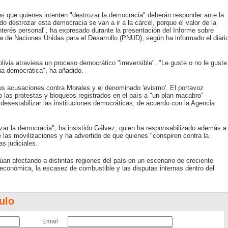
s que quienes intenten "destrozar la democracia" deberán responder ante la
o destrozar esta democracia se van a ir a la cárcel, porque el valor de la
terés personal", ha expresado durante la presentación del Informe sobre
 de Naciones Unidas para el Desarrollo (PNUD), según ha informado el diari
via atraviesa un proceso democrático "irreversible". "Le guste o no le guste
ria democrática", ha añadido.
sus acusaciones contra Morales y el denominado 'evismo'. El portavoz
o las protestas y bloqueos registrados en el país a "un plan macabro"
a desestabilizar las instituciones democráticas, de acuerdo con la Agencia
zar la democracia", ha insistido Gálvez, quien ha responsabilizado además a
 las movilizaciones y ha advertido de que quienes "conspiren contra la
s judiciales.
núan afectando a distintas regiones del país en un escenario de creciente
s económica, la escasez de combustible y las disputas internas dentro del
ulo
Email