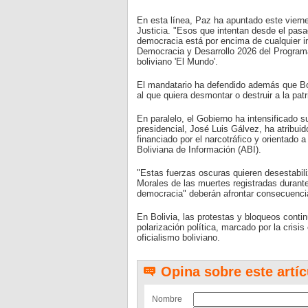
En esta línea, Paz ha apuntado este vierne
Justicia. "Esos que intentan desde el pasad
democracia está por encima de cualquier in
Democracia y Desarrollo 2026 del Programa
boliviano 'El Mundo'.
El mandatario ha defendido además que Boli
al que quiera desmontar o destruir a la pat
En paralelo, el Gobierno ha intensificado 
presidencial, José Luis Gálvez, ha atribuid
financiado por el narcotráfico y orientado 
Boliviana de Información (ABI).
"Estas fuerzas oscuras quieren desestabili
Morales de las muertes registradas durante
democracia" deberán afrontar consecuencia
En Bolivia, las protestas y bloqueos conti
polarización política, marcado por la crisi
oficialismo boliviano.
Opina sobre este artíc
Nombre