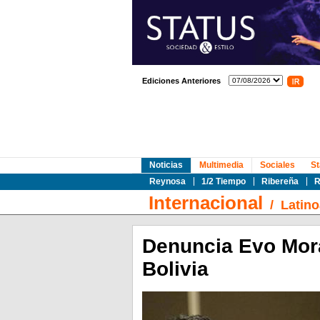
Ediciones Anteriores
Noticias
Multimedia
Sociales
St
Reynosa
1/2 Tiempo
Ribereña
R
Internacional
/
Latin
Denuncia Evo Mora
Bolivia